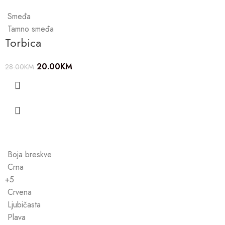
Smeđa
Tamno smeđa
Torbica
20.00
KM
28.00
KM
Boja breskve
Crna
+5
Crvena
Ljubičasta
Plava