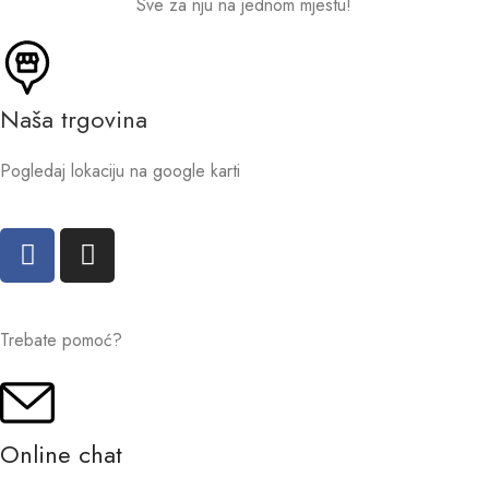
Sve za nju na jednom mjestu!
Naša trgovina
Pogledaj lokaciju na google karti
Trebate pomoć?
Online chat