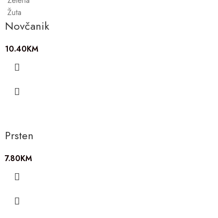
Zelena
Žuta
Novčanik
10.40
KM
Prsten
7.80
KM