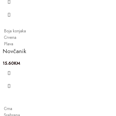
Boja konjaka
Crvena
Plava
Novčanik
15.60
KM
Crna
Srebrena