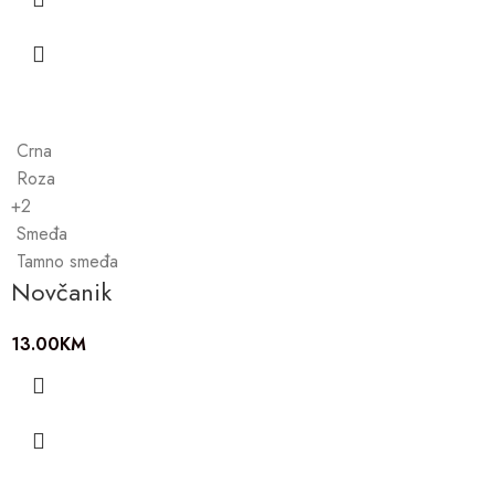
Crna
Roza
+2
Smeđa
Tamno smeđa
Novčanik
13.00
KM