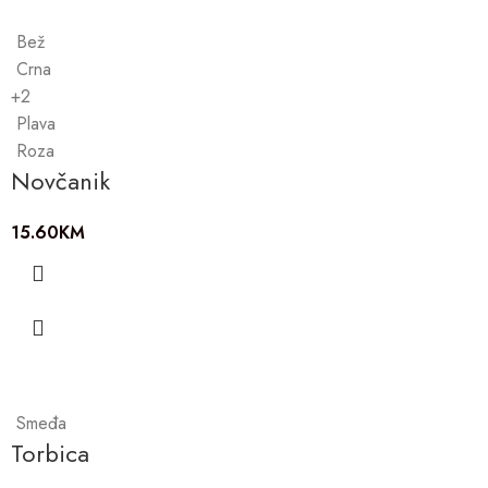
Bež
Crna
+2
Plava
Roza
Novčanik
15.60
KM
Smeđa
Torbica