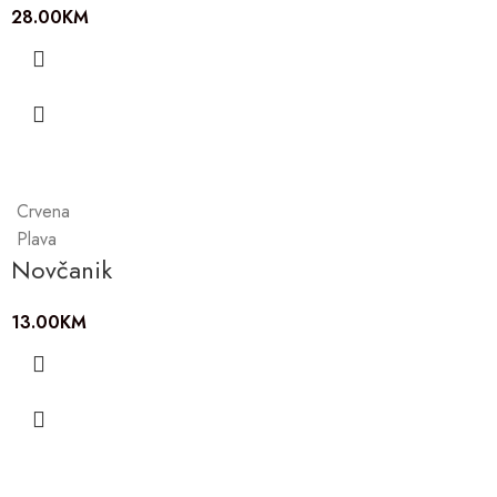
28.00
KM
Crvena
Plava
Novčanik
13.00
KM