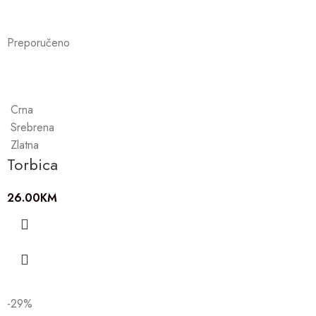
Preporučeno
Crna
Srebrena
Zlatna
Torbica
26.00
KM
-29%