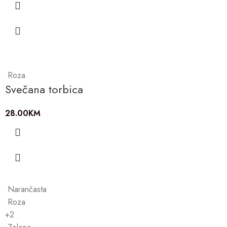
Roza
Svečana torbica
28.00
KM
Narančasta
Roza
+2