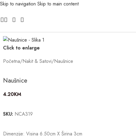
Skip to navigation
Skip to main content
Click to enlarge
Početna
/
Nakit & Satovi
/
Naušnice
Naušnice
4.20
KM
SKU:
NCA319
Dimenzije: Visina 6.50cm X Širina 3cm