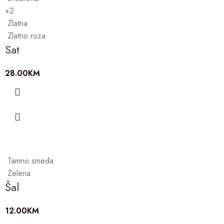
+2
Zlatna
Zlatno roza
Sat
28.00
KM
Tamno smeđa
Zelena
Šal
12.00
KM