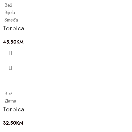
Bež
Bijela
Smeđa
Torbica
45.50
KM
Bež
Zlatna
Torbica
32.50
KM