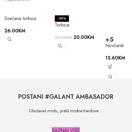
Svečana torbica
-29%
Torbica
26.00
KM
20.00
KM
28.00
KM
+5
Novčanik
15.60
KM
POSTANI #GALANT AMBASADOR
Obožavaš modu, pratiš modne trendove …
SAZNAJ VIŠE