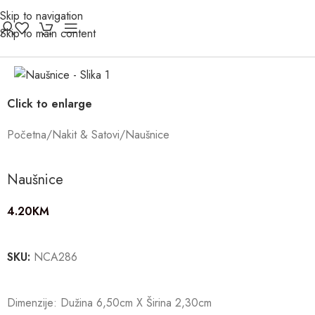
Skip to navigation
Skip to main content
Click to enlarge
Početna
/
Nakit & Satovi
/
Naušnice
Naušnice
4.20
KM
SKU:
NCA286
Dimenzije: Dužina 6,50cm X Širina 2,30cm