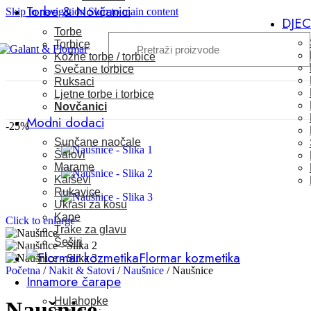
Torbe & Novčanici
Skip to navigation
Skip to main content
DJE
Torbe
Torbice
Kožne torbe / torbice
Svečane torbice
Ruksaci
Ljetne torbe i torbice
Novčanici
Modni dodaci
-25%
Sunčane naočale
Šalovi
Marame
Kaiševi
Rukavice
Ukrasi za kosu
Kape
Click to enlarge
Trake za glavu
Šeširi
Flormar kozmetika
Početna
/
Nakit & Satovi
/
Naušnice
/
Naušnice
Innamore čarape
Hulahopke
Naušnice