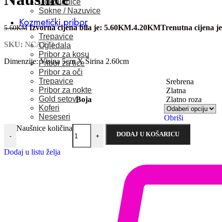
Dokoljenice
Sokne / Nazuvice
Kozmetički pribor
Izvorna cijena bila je: 5.60KM.
4.20
KM
Trenutna cijena j
5.60
KM
Trepavice
SKU:
NCA273
Ogledala
Pribor za kosu
Dimenzije: Visina 5cm X Širina 2.60cm
Pribor za lice
Pribor za oči
Trepavice
Srebrena
Pribor za nokte
Zlatna
Gold setovi
Boja
Zlatno roza
Koferi
Neseseri
Obriši
Naušnice količina
DODAJ U KOŠARICU
-
+
Dodaj u listu želja