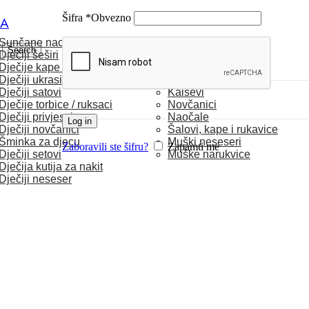
Šifra
*
Obvezno
CA
Sunčane naočale
MUŠKARCI
Search
Dječiji šeširi
Dječije kape / rukavice
Satovi
Dječiji ukrasi za kosu
Torbice
Dječiji satovi
Kaiševi
Dječije torbice / ruksaci
Novčanici
Dječiji privjesci
Naočale
Log in
Dječiji novčanici
Šalovi, kape i rukavice
Šminka za djecu
Muški neseseri
Zaboravili ste šifru?
Zapamti me
Dječiji setovi
Muške narukvice
Dječija kutija za nakit
Dječiji neseser