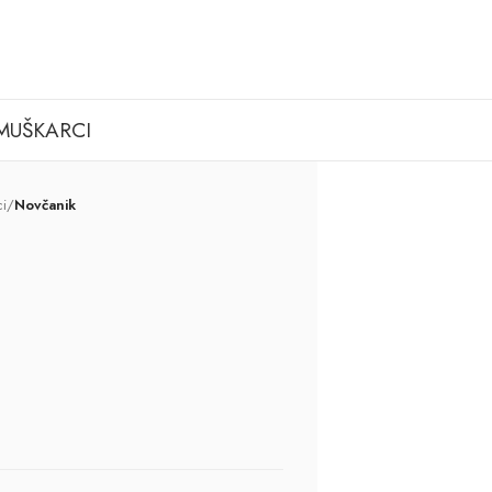
MUŠKARCI
i
/
Novčanik