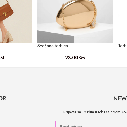
Svečana torbica
Torb
KM
28.00
KM
OR
NEW
Prijavite se i budite u toku sa novim k