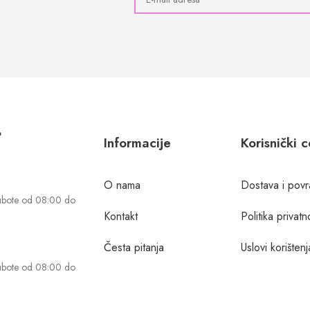
?
Informacije
Korisnički 
O nama
Dostava i povr
ubote od 08:00 do
Kontakt
Politika privatn
Česta pitanja
Uslovi korištenj
ubote od 08:00 do