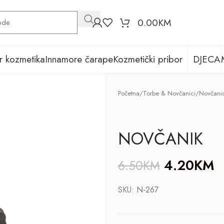
0.00
KM
r kozmetika
Innamore čarape
Kozmetički pribor
DJECA
Početna
/
Torbe & Novčanici
/
Novčanic
NOVČANIK
4.20
KM
6.50
KM
SKU:
N-267