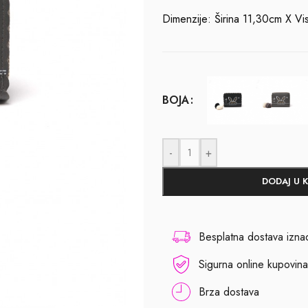
Dimenzije: Širina 11,30cm X Vi
BOJA
-
+
DODAJ U 
Besplatna dostava izn
Sigurna online kupovina
Brza dostava