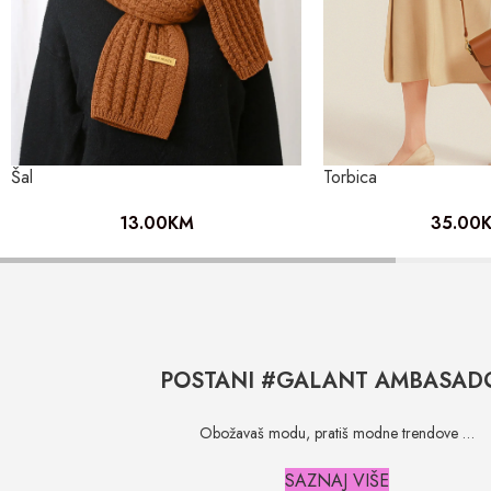
Šal
Torbica
13.00
KM
35.00
POSTANI #GALANT AMBASAD
Obožavaš modu, pratiš modne trendove …
SAZNAJ VIŠE