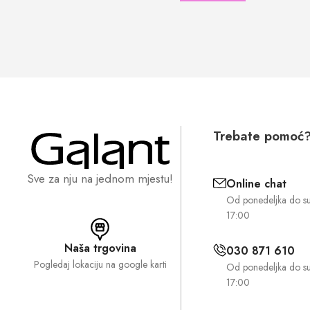
Trebate pomoć
Sve za nju na jednom mjestu!
Online chat
Od ponedeljka do s
17:00
Naša trgovina
030 871 610
Pogledaj lokaciju na google karti
Od ponedeljka do s
17:00