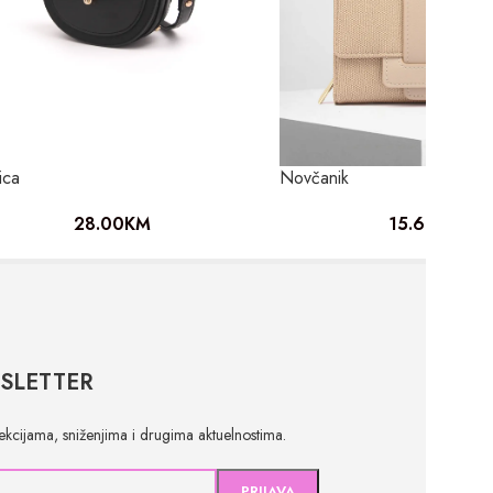
ica
Novčanik
28.00
KM
15.60
KM
SLETTER
olekcijama, sniženjima i drugima aktuelnostima.