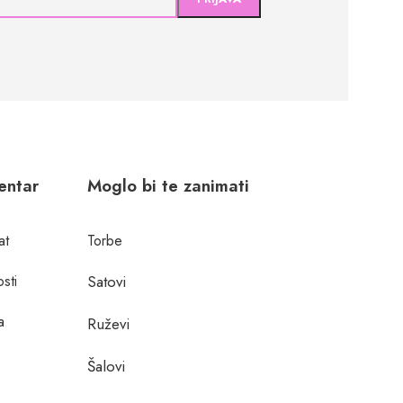
centar
Moglo bi te zanimati
at
Torbe
osti
Satovi
a
Ruževi
Šalovi