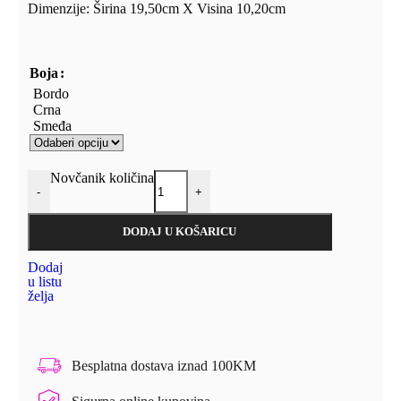
Dimenzije: Širina 19,50cm X Visina 10,20cm
Boja
Bordo
Crna
Smeđa
Novčanik količina
-
+
DODAJ U KOŠARICU
Dodaj
u listu
želja
Besplatna dostava iznad 100KM