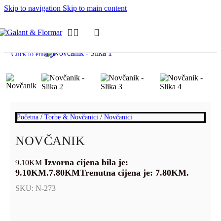
Skip to navigation
Skip to main content
-14%
Click to enlarge
Početna
/
Torbe & Novčanici
/
Novčanici
NOVČANIK
Izvorna cijena bila je:
9.10
KM
9.10KM.
7.80
KM
Trenutna cijena je: 7.80KM.
SKU:
N-273