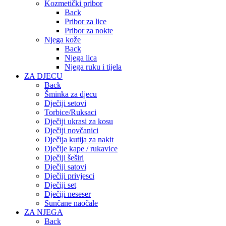
Kozmetički pribor
Back
Pribor za lice
Pribor za nokte
Njega kože
Back
Njega lica
Njega ruku i tijela
ZA DJECU
Back
Šminka za djecu
Dječiji setovi
Torbice/Ruksaci
Dječiji ukrasi za kosu
Dječiji novčanici
Dječija kutija za nakit
Dječije kape / rukavice
Dječiji šeširi
Dječiji satovi
Dječiji privjesci
Dječiji set
Dječiji neseser
Sunčane naočale
ZA NJEGA
Back