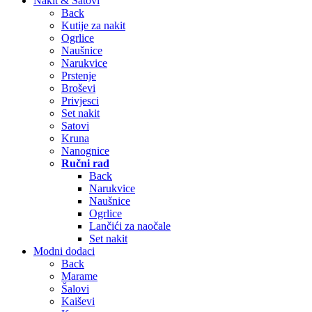
Nakit & Satovi
Back
Kutije za nakit
Ogrlice
Naušnice
Narukvice
Prstenje
Broševi
Privjesci
Set nakit
Satovi
Kruna
Nanognice
Ručni rad
Back
Narukvice
Naušnice
Ogrlice
Lančići za naočale
Set nakit
Modni dodaci
Back
Marame
Šalovi
Kaiševi