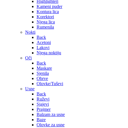
Highlighteri
Kameni puder
Kontura lica
Korektori
Njega lica
Rumenila
Nokti
Back
Acetoni
Lakovi
Njega noktiju
Oči
Back
Maskare
Sjenila
Obrve
Olovke/Tuševi
Usne
Back
Ruževi
Sjajevi
Prajmer
Balzam za usne
Baze
Olovke za usne