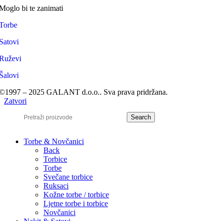
Moglo bi te zanimati
Torbe
Satovi
Ruževi
Šalovi
©1997 – 2025 GALANT d.o.o.. Sva prava pridržana.
Zatvori
Search
Torbe & Novčanici
Back
Torbice
Torbe
Svečane torbice
Ruksaci
Kožne torbe / torbice
Ljetne torbe i torbice
Novčanici