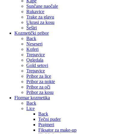
Kape
Sunčane naočale
Rukavice
Trake za glavu
Ukrasi za kosu
Šeširi
Kozmetički pribor
Back
Neseseri
Koferi
Trepavice
Ogledala
Gold setovi
Trepavice
Pribor za lice
Pribor za nokte
Pribor za oči
Pribor za kosu
Flormar kozmetika
Back
Lice
Back
Tečni puder
Prajmeri
Fiksator za make-up