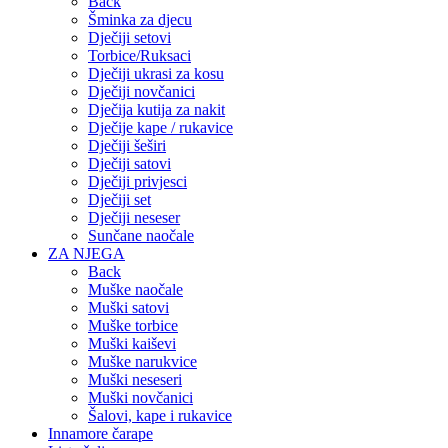
Back
Šminka za djecu
Dječiji setovi
Torbice/Ruksaci
Dječiji ukrasi za kosu
Dječiji novčanici
Dječija kutija za nakit
Dječije kape / rukavice
Dječiji šeširi
Dječiji satovi
Dječiji privjesci
Dječiji set
Dječiji neseser
Sunčane naočale
ZA NJEGA
Back
Muške naočale
Muški satovi
Muške torbice
Muški kaiševi
Muške narukvice
Muški neseseri
Muški novčanici
Šalovi, kape i rukavice
Innamore čarape