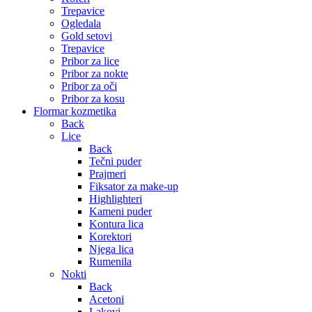
Trepavice
Ogledala
Gold setovi
Trepavice
Pribor za lice
Pribor za nokte
Pribor za oči
Pribor za kosu
Flormar kozmetika
Back
Lice
Back
Tečni puder
Prajmeri
Fiksator za make-up
Highlighteri
Kameni puder
Kontura lica
Korektori
Njega lica
Rumenila
Nokti
Back
Acetoni
Lakovi