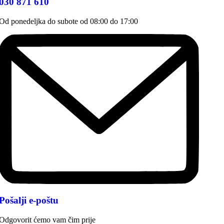
030 871 610
Od ponedeljka do subote od 08:00 do 17:00
Pošalji e-poštu
Odgovorit ćemo vam čim prije