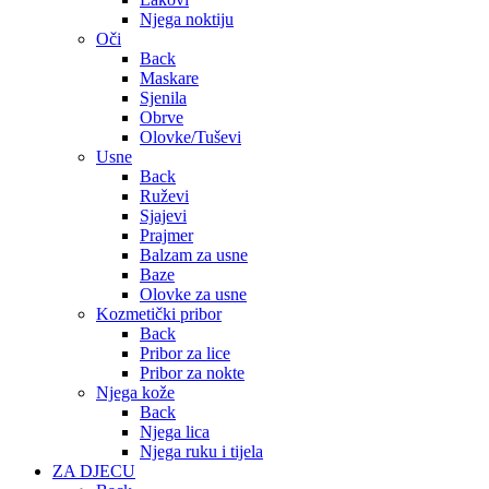
Njega noktiju
Oči
Back
Maskare
Sjenila
Obrve
Olovke/Tuševi
Usne
Back
Ruževi
Sjajevi
Prajmer
Balzam za usne
Baze
Olovke za usne
Kozmetički pribor
Back
Pribor za lice
Pribor za nokte
Njega kože
Back
Njega lica
Njega ruku i tijela
ZA DJECU