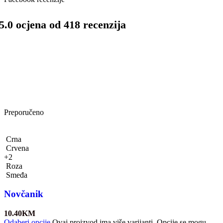
5.0 ocjena od 418 recenzija
Preporučeno
Crna
Crvena
+2
Roza
Smeđa
Novčanik
10.40
KM
Odaberi opcije
Ovaj proizvod ima više varijanti. Opcije se mogu