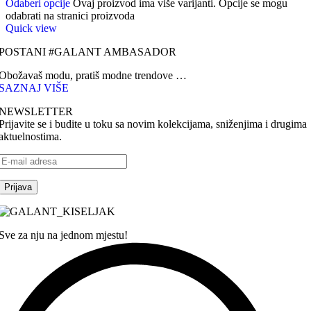
Odaberi opcije
Ovaj proizvod ima više varijanti. Opcije se mogu
odabrati na stranici proizvoda
Quick view
POSTANI #GALANT AMBASADOR
Obožavaš modu, pratiš modne trendove …
SAZNAJ VIŠE
NEWSLETTER
Prijavite se i budite u toku sa novim kolekcijama, sniženjima i drugima
aktuelnostima.
Sve za nju na jednom mjestu!