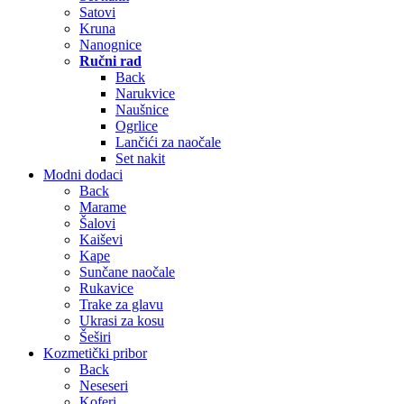
Satovi
Kruna
Nanognice
Ručni rad
Back
Narukvice
Naušnice
Ogrlice
Lančići za naočale
Set nakit
Modni dodaci
Back
Marame
Šalovi
Kaiševi
Kape
Sunčane naočale
Rukavice
Trake za glavu
Ukrasi za kosu
Šeširi
Kozmetički pribor
Back
Neseseri
Koferi