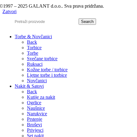
©1997 – 2025 GALANT d.o.o.. Sva prava pridržana.
Zatvori
Search
Torbe & Novčanici
Back
Torbice
Torbe
Svečane torbice
Ruksaci
Kožne torbe / torbice
Ljetne torbe i torbice
Novčanici
Nakit & Satovi
Back
Kutije za nakit
Ogrlice
Naušnice
Narukvice
Prstenje
Broševi
Privjesci
Set nakit