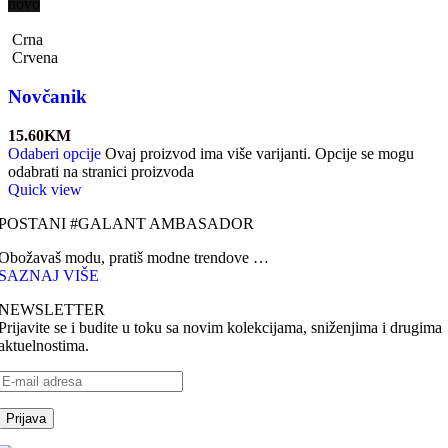
novo
Crna
Crvena
Novčanik
15.60
KM
Odaberi opcije
Ovaj proizvod ima više varijanti. Opcije se mogu
odabrati na stranici proizvoda
Quick view
POSTANI #GALANT AMBASADOR
Obožavaš modu, pratiš modne trendove …
SAZNAJ VIŠE
NEWSLETTER
Prijavite se i budite u toku sa novim kolekcijama, sniženjima i drugima
aktuelnostima.