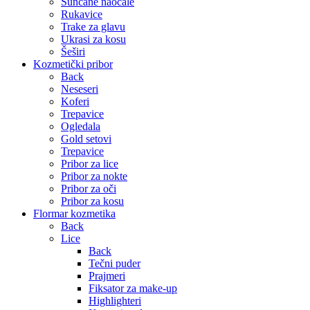
Sunčane naočale
Rukavice
Trake za glavu
Ukrasi za kosu
Šeširi
Kozmetički pribor
Back
Neseseri
Koferi
Trepavice
Ogledala
Gold setovi
Trepavice
Pribor za lice
Pribor za nokte
Pribor za oči
Pribor za kosu
Flormar kozmetika
Back
Lice
Back
Tečni puder
Prajmeri
Fiksator za make-up
Highlighteri