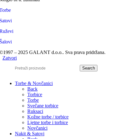
Torbe
Satovi
Ruževi
Šalovi
©1997 – 2025 GALANT d.o.o.. Sva prava pridržana.
Zatvori
Search
Torbe & Novčanici
Back
Torbice
Torbe
Svečane torbice
Ruksaci
Kožne torbe / torbice
Ljetne torbe i torbice
Novčanici
Nakit & Satovi