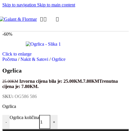
Skip to navigation
Skip to main content
-60%
Click to enlarge
Početna
/
Nakit & Satovi
/
Ogrlice
Ogrlica
Izvorna cijena bila je: 25.00KM.
7.80
KM
Trenutna
25.00
KM
cijena je: 7.80KM.
SKU:
OG586 586
Ogrlica
Ogrlica količina
-
+