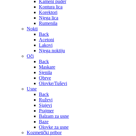
Kameni puder
Kontura lica
Korektori
Njega lica
Rumenila
Nokti
Back
Acetoni
Lakovi
Njega noktiju
Oči
Back
Maskare
Sjenila
Obrve
Olovke/Tuševi
Usne
Back
Ruževi
Sjajevi
Prajmer
Balzam za usne
Baze
Olovke za usne
Kozmetički pribor