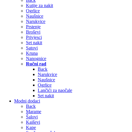
Back
Kutije za nakit
Ogrlice
Naušnice
Narukvice
Prstenje
Broševi
Privjesci
Set nakit
Satovi
Kruna
Nanognice
Ručni rad
Back
Narukvice
Naušnice
Ogrlice
Lančići za naočale
Set nakit
Modni dodaci
Back
Marame
Šalovi
Kaiševi
Kape