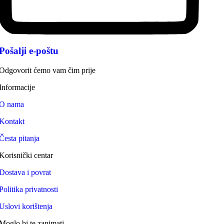
Pošalji e-poštu
Odgovorit ćemo vam čim prije
Informacije
O nama
Kontakt
Česta pitanja
Korisnički centar
Dostava i povrat
Politika privatnosti
Uslovi korištenja
Moglo bi te zanimati