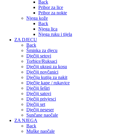
Back
Pribor za lice
Pribor za nokte
Njega kože
Back
Njega lica
Njega ruku i tijela
ZA DJECU
Back
Šminka za djecu
Dječiji setovi
Torbice/Ruksaci
Dječiji ukrasi za kosu
Dječiji novčanici
Dječija kutija za nakit
Dječije kape / rukavice
Dječiji šeširi
Dječiji satovi
Dječiji privjesci
Dječiji set
Dječiji neseser
Sunčane naočale
ZA NJEGA
Back
Muške naočale