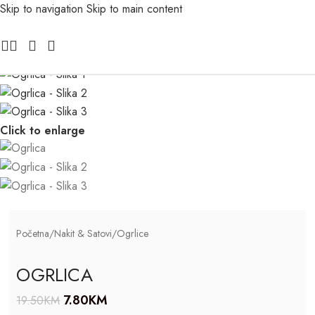
Skip to navigation
Skip to main content
-60%
Click to enlarge
Početna
/
Nakit & Satovi
/
Ogrlice
OGRLICA
7.80
KM
19.50
KM