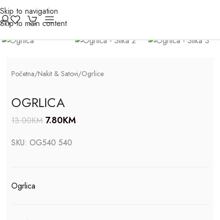
Skip to navigation
Click to enlarge
Skip to main content
-40%
Početna
/
Nakit & Satovi
/
Ogrlice
OGRLICA
7.80
KM
13.00
KM
SKU:
OG540 540
Ogrlica