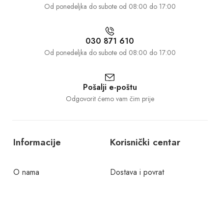
Od ponedeljka do subote od 08:00 do 17:00
030 871 610
Od ponedeljka do subote od 08:00 do 17:00
Pošalji e-poštu
Odgovorit ćemo vam čim prije
Informacije
Korisnički centar
O nama
Dostava i povrat
Kontakt
Politika privatnosti
Česta pitanja
Uslovi korištenja