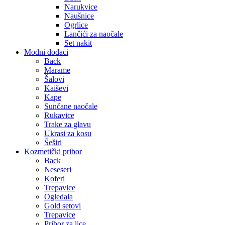
Narukvice
Naušnice
Ogrlice
Lančići za naočale
Set nakit
Modni dodaci
Back
Marame
Šalovi
Kaiševi
Kape
Sunčane naočale
Rukavice
Trake za glavu
Ukrasi za kosu
Šeširi
Kozmetički pribor
Back
Neseseri
Koferi
Trepavice
Ogledala
Gold setovi
Trepavice
Pribor za lice