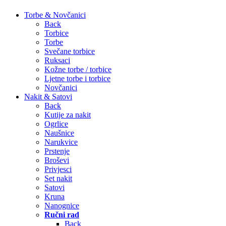
Torbe & Novčanici
Back
Torbice
Torbe
Svečane torbice
Ruksaci
Kožne torbe / torbice
Ljetne torbe i torbice
Novčanici
Nakit & Satovi
Back
Kutije za nakit
Ogrlice
Naušnice
Narukvice
Prstenje
Broševi
Privjesci
Set nakit
Satovi
Kruna
Nanognice
Ručni rad
Back