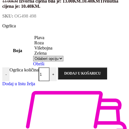
Izvorna cijena bila je: 13.00KM.
10.40
KM
Trenutna
13.00
KM
cijena je: 10.40KM.
SKU:
OG498 498
Ogrlica
Plava
Roza
Višebojna
Boja
Zelena
Obriši
Ogrlica količina
DODAJ U KOŠARICU
-
+
Dodaj u listu želja