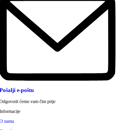
Pošalji e-poštu
Odgovorit ćemo vam čim prije
Informacije
O nama