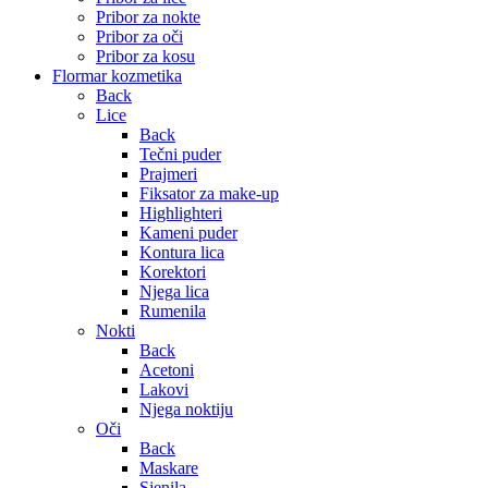
Pribor za nokte
Pribor za oči
Pribor za kosu
Flormar kozmetika
Back
Lice
Back
Tečni puder
Prajmeri
Fiksator za make-up
Highlighteri
Kameni puder
Kontura lica
Korektori
Njega lica
Rumenila
Nokti
Back
Acetoni
Lakovi
Njega noktiju
Oči
Back
Maskare
Sjenila