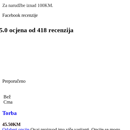
Za narudžbe iznad 100KM.
Facebook recenzije
5.0 ocjena od 418 recenzija
Preporučeno
Bež
Crna
Torba
45.50
KM
Odaberi opcije
Ovaj proizvod ima više varijanti. Opcije se mogu