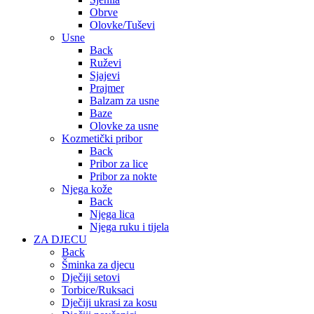
Obrve
Olovke/Tuševi
Usne
Back
Ruževi
Sjajevi
Prajmer
Balzam za usne
Baze
Olovke za usne
Kozmetički pribor
Back
Pribor za lice
Pribor za nokte
Njega kože
Back
Njega lica
Njega ruku i tijela
ZA DJECU
Back
Šminka za djecu
Dječiji setovi
Torbice/Ruksaci
Dječiji ukrasi za kosu