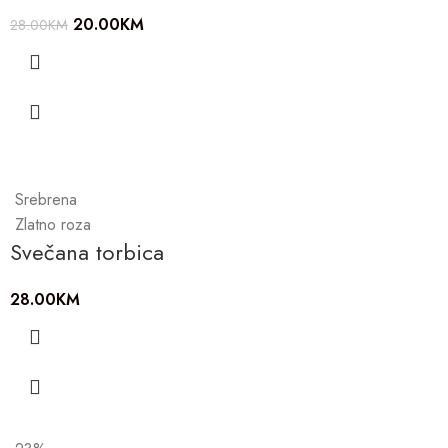
20.00
KM
28.00
KM
Srebrena
Zlatno roza
Svečana torbica
28.00
KM