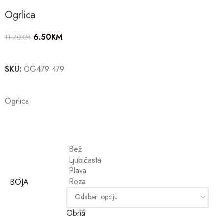
Ogrlica
6.50
KM
11.70
KM
SKU:
OG479 479
Ogrlica
Bež
Ljubičasta
Plava
Roza
BOJA
Obriši