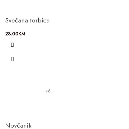
Svečana torbica
28.00
KM
+6
Novčanik