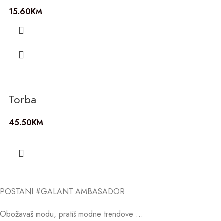
15.60
KM
Torba
45.50
KM
POSTANI #GALANT AMBASADOR
Obožavaš modu, pratiš modne trendove …