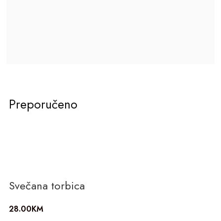
Preporučeno
Svečana torbica
28.00
KM