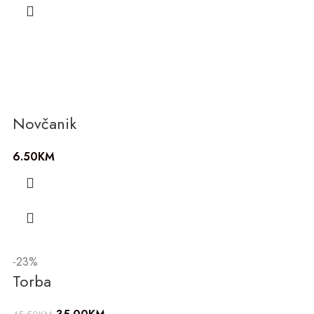
Novčanik
6.50
KM
-23%
Torba