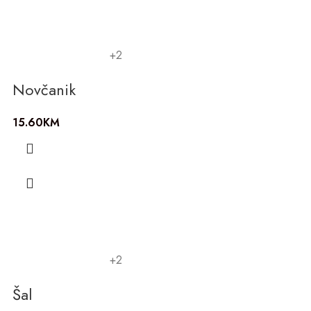
+2
Novčanik
15.60
KM
+2
Šal