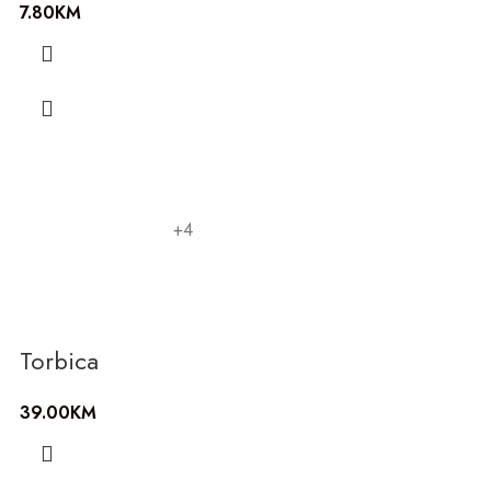
7.80
KM
+4
Torbica
39.00
KM