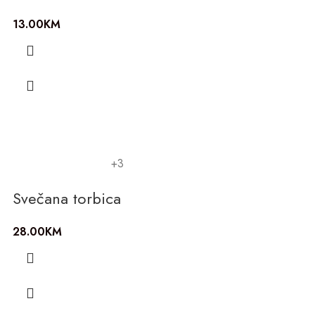
13.00
KM
+3
Svečana torbica
28.00
KM