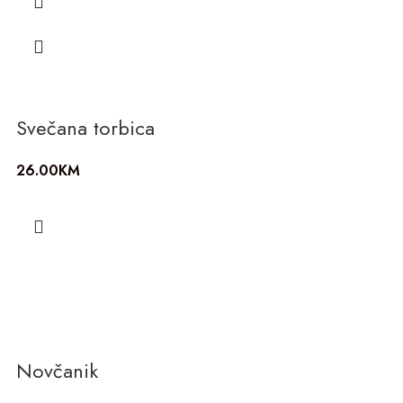
Svečana torbica
26.00
KM
Novčanik