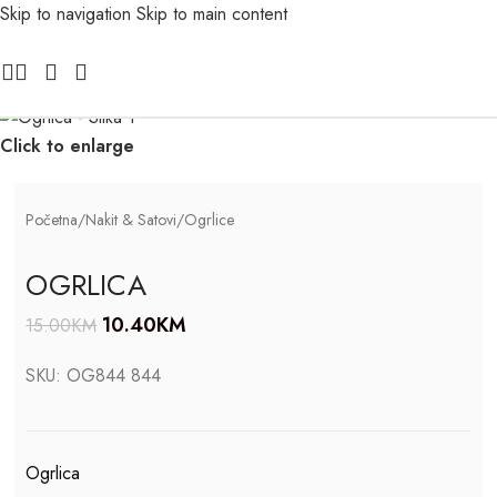
Skip to navigation
Skip to main content
-33%
Click to enlarge
Početna
/
Nakit & Satovi
/
Ogrlice
OGRLICA
10.40
KM
15.00
KM
SKU:
OG844 844
Ogrlica