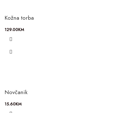
Kožna torba
129.00
KM
Novčanik
15.60
KM