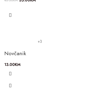
35.00
KM
45.50
KM
+3
Novčanik
13.00
KM