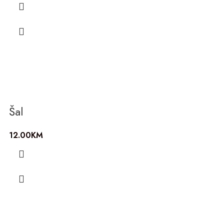
Šal
12.00
KM