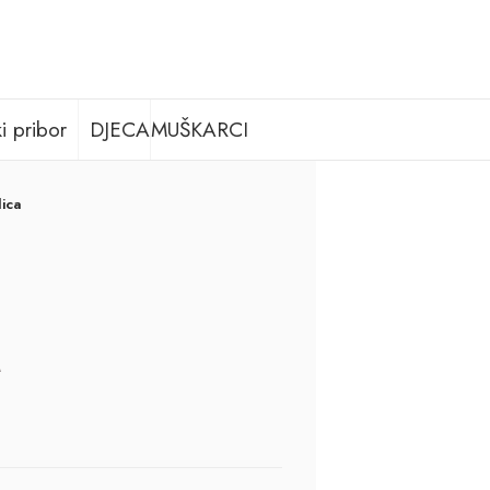
i pribor
DJECA
MUŠKARCI
ica
M