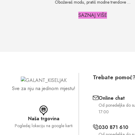
Obožavaš modu, pratiš modne trendove …
SAZNAJ VIŠE
Trebate pomoć
Sve za nju na jednom mjestu!
Online chat
Od ponedeljka do s
17:00
Naša trgovina
Pogledaj lokaciju na google karti
030 871 610
Od ponedeljka do s