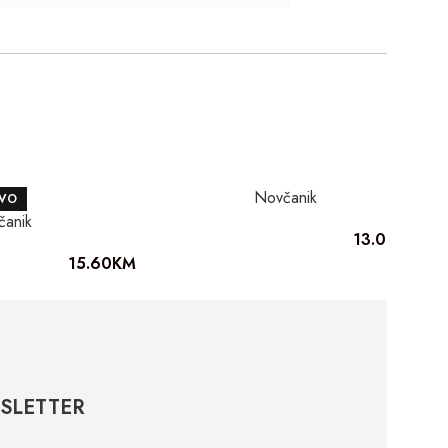
Novčanik
VO
čanik
13.00
KM
15.60
KM
SLETTER