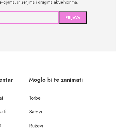
olekcijama, sniženjima i drugima aktuelnostima.
centar
Moglo bi te zanimati
at
Torbe
osti
Satovi
a
Ruževi