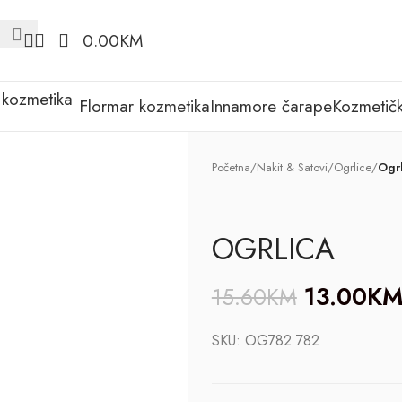
0.00
KM
Flormar kozmetika
Innamore čarape
Kozmetičk
Početna
/
Nakit & Satovi
/
Ogrlice
/
Ogrl
OGRLICA
13.00
K
15.60
KM
SKU:
OG782 782