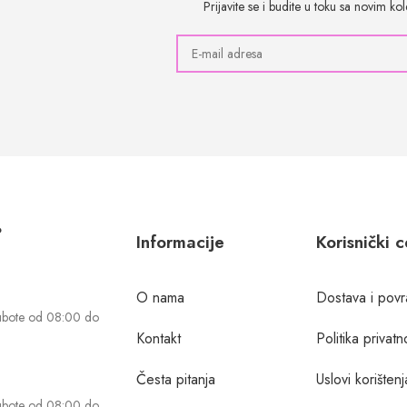
Prijavite se i budite u toku sa novim k
?
Informacije
Korisnički 
O nama
Dostava i povr
ubote od 08:00 do
Kontakt
Politika privatn
Česta pitanja
Uslovi korištenj
ubote od 08:00 do