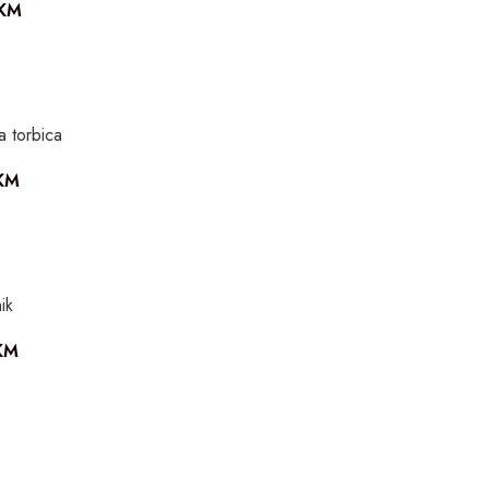
KM
 torbica
KM
ik
KM