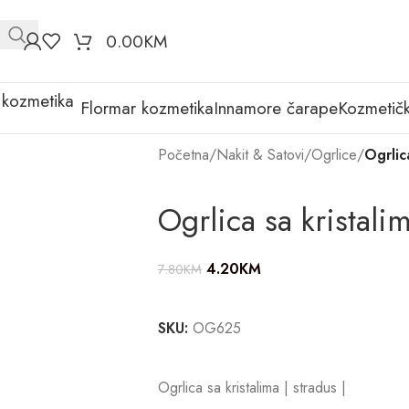
0.00
KM
Flormar kozmetika
Innamore čarape
Kozmetičk
Početna
/
Nakit & Satovi
/
Ogrlice
/
Ogrlic
Ogrlica sa kristalim
4.20
KM
7.80
KM
SKU:
OG625
Ogrlica sa kristalima | stradus |