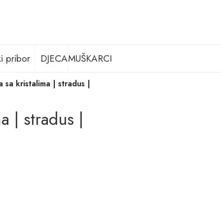
i pribor
DJECA
MUŠKARCI
a sa kristalima | stradus |
a | stradus |