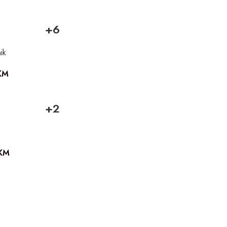
+6
ik
KM
+2
KM