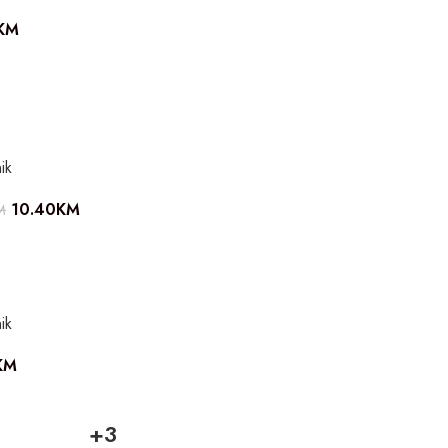
KM
ik
10.40
KM
M
ik
KM
+3