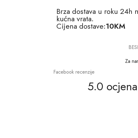
Brza dostava u roku 24h 
kućna vrata.
Cijena dostave:
10KM
BES
Za na
Facebook recenzije
5.0 ocjena