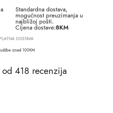
na
Standardna dostava,
mogućnost preuzimanja u
najbližoj pošti.
Cijena dostave:
8KM
PLATNA DOSTAVA
rudžbe iznad 100KM.
 od 418 recenzija