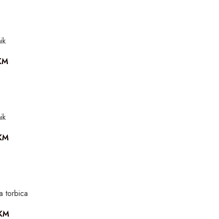
ik
KM
ik
KM
 torbica
KM