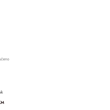
učeno
ik
KM