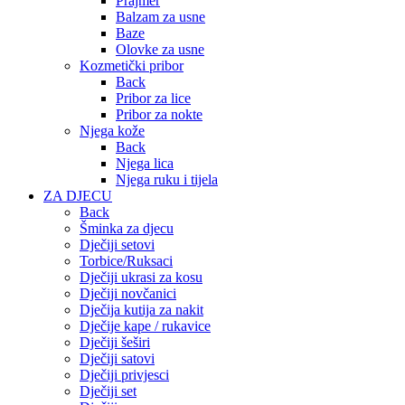
Prajmer
Balzam za usne
Baze
Olovke za usne
Kozmetički pribor
Back
Pribor za lice
Pribor za nokte
Njega kože
Back
Njega lica
Njega ruku i tijela
ZA DJECU
Back
Šminka za djecu
Dječiji setovi
Torbice/Ruksaci
Dječiji ukrasi za kosu
Dječiji novčanici
Dječija kutija za nakit
Dječije kape / rukavice
Dječiji šeširi
Dječiji satovi
Dječiji privjesci
Dječiji set