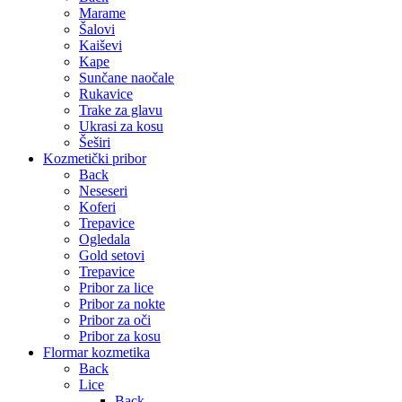
Marame
Šalovi
Kaiševi
Kape
Sunčane naočale
Rukavice
Trake za glavu
Ukrasi za kosu
Šeširi
Kozmetički pribor
Back
Neseseri
Koferi
Trepavice
Ogledala
Gold setovi
Trepavice
Pribor za lice
Pribor za nokte
Pribor za oči
Pribor za kosu
Flormar kozmetika
Back
Lice
Back