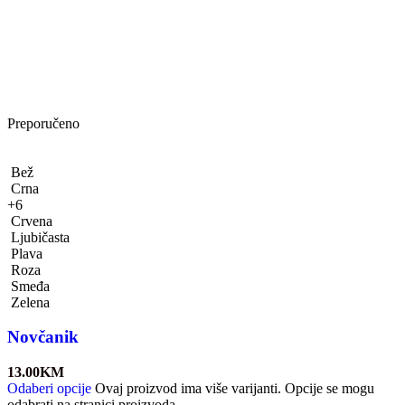
Preporučeno
Bež
Crna
+6
Crvena
Ljubičasta
Plava
Roza
Smeđa
Zelena
Novčanik
13.00
KM
Odaberi opcije
Ovaj proizvod ima više varijanti. Opcije se mogu
odabrati na stranici proizvoda