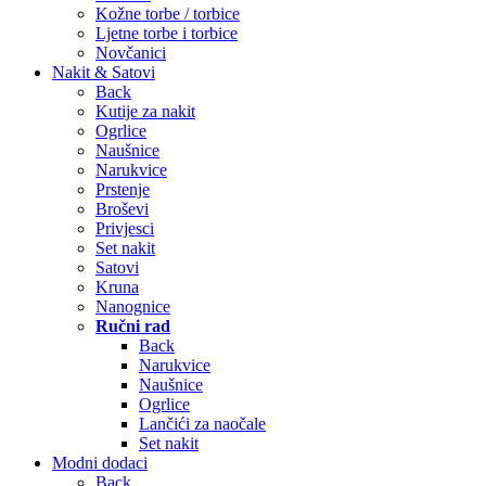
Kožne torbe / torbice
Ljetne torbe i torbice
Novčanici
Nakit & Satovi
Back
Kutije za nakit
Ogrlice
Naušnice
Narukvice
Prstenje
Broševi
Privjesci
Set nakit
Satovi
Kruna
Nanognice
Ručni rad
Back
Narukvice
Naušnice
Ogrlice
Lančići za naočale
Set nakit
Modni dodaci
Back