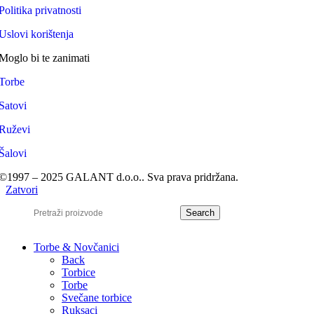
Politika privatnosti
Uslovi korištenja
Moglo bi te zanimati
Torbe
Satovi
Ruževi
Šalovi
©1997 – 2025 GALANT d.o.o.. Sva prava pridržana.
Zatvori
Search
Torbe & Novčanici
Back
Torbice
Torbe
Svečane torbice
Ruksaci