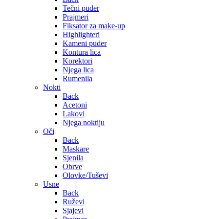
Tečni puder
Prajmeri
Fiksator za make-up
Highlighteri
Kameni puder
Kontura lica
Korektori
Njega lica
Rumenila
Nokti
Back
Acetoni
Lakovi
Njega noktiju
Oči
Back
Maskare
Sjenila
Obrve
Olovke/Tuševi
Usne
Back
Ruževi
Sjajevi