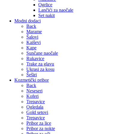
Ogrlice
Lančići za naočale
Set nakit
Modni dodaci
Back
Marame
Šalovi
Kaiševi
Kape
Sunčane naočale
Rukavice
Trake za glavu
Ukrasi za kosu
Šeširi
Kozmetički pribor
Back
Neseseri
Koferi
Trepavice
Ogledala
Gold setovi
Trepavice
Pribor za lice
Pribor za nokte
Pribor za oči