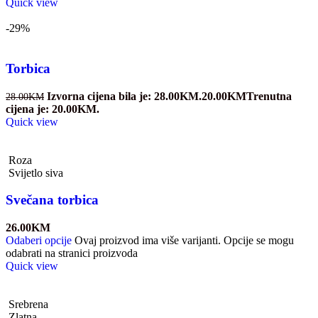
Quick view
-29%
Torbica
Izvorna cijena bila je: 28.00KM.
20.00
KM
Trenutna
28.00
KM
cijena je: 20.00KM.
Quick view
Roza
Svijetlo siva
Svečana torbica
26.00
KM
Odaberi opcije
Ovaj proizvod ima više varijanti. Opcije se mogu
odabrati na stranici proizvoda
Quick view
Srebrena
Zlatna