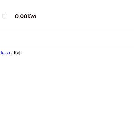
0.00
KM
a kosu
/
Rajf