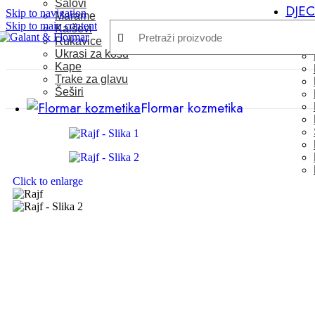
Šalovi
DJE
Skip to navigation
Marame
Skip to main content
Kaiševi
Rukavice
Ukrasi za kosu
Kape
Trake za glavu
Šeširi
Flormar kozmetika
Click to enlarge