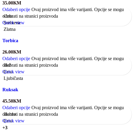
35.00
KM
Odaberi opcije
Ovaj proizvod ima više varijanti. Opcije se mogu
odabrati na stranici proizvoda
Crna
Quick view
Srebrena
Zlatna
Torbica
26.00
KM
Odaberi opcije
Ovaj proizvod ima više varijanti. Opcije se mogu
odabrati na stranici proizvoda
Bež
Quick view
Crna
Ljubičasta
Ruksak
45.50
KM
Odaberi opcije
Ovaj proizvod ima više varijanti. Opcije se mogu
odabrati na stranici proizvoda
Bordo
Quick view
Crna
+3