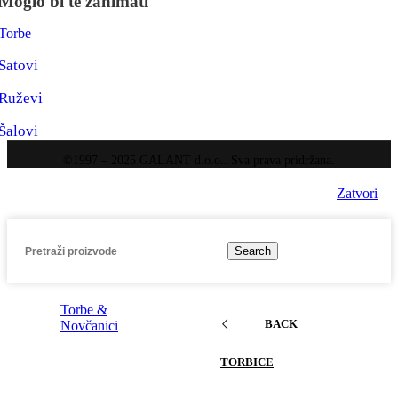
Moglo bi te zanimati
Torbe
Satovi
Ruževi
Šalovi
©1997 – 2025 GALANT d.o.o.. Sva prava pridržana.
Zatvori
Search
Torbe &
BACK
Novčanici
TORBICE