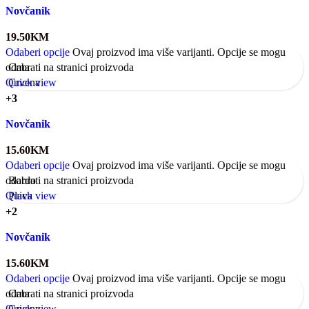
Novčanik
19.50
KM
Odaberi opcije
Ovaj proizvod ima više varijanti. Opcije se mogu
odabrati na stranici proizvoda
Crna
Quick view
Crvena
+3
Novčanik
15.60
KM
Odaberi opcije
Ovaj proizvod ima više varijanti. Opcije se mogu
odabrati na stranici proizvoda
Bordo
Quick view
Plava
+2
Novčanik
15.60
KM
Odaberi opcije
Ovaj proizvod ima više varijanti. Opcije se mogu
odabrati na stranici proizvoda
Crna
Quick view
Crvena