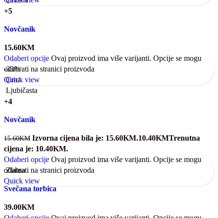
+5
Novčanik
15.60
KM
Odaberi opcije
Ovaj proizvod ima više varijanti. Opcije se mogu
odabrati na stranici proizvoda
-33%
Quick view
Crna
Ljubičasta
+4
Novčanik
Izvorna cijena bila je: 15.60KM.
10.40
KM
Trenutna
15.60
KM
cijena je: 10.40KM.
Odaberi opcije
Ovaj proizvod ima više varijanti. Opcije se mogu
odabrati na stranici proizvoda
Zlatna
Quick view
Svečana torbica
39.00
KM
Odaberi opcije
Ovaj proizvod ima više varijanti. Opcije se mogu