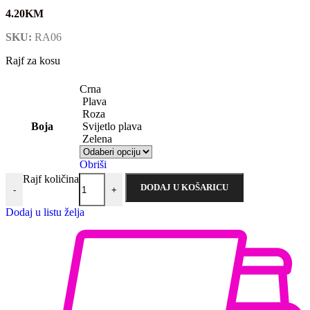
4.20
KM
SKU:
RA06
Rajf za kosu
Crna
Plava
Roza
Boja
Svijetlo plava
Zelena
Obriši
Rajf količina
DODAJ U KOŠARICU
-
+
Dodaj u listu želja