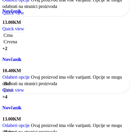
odabrati na stranici proizvoda
Novčanik
Quick view
13.00
KM
Quick view
Crna
Crvena
+2
Novčanik
10.40
KM
Odaberi opcije
Ovaj proizvod ima više varijanti. Opcije se mogu
odabrati na stranici proizvoda
Bež
Quick view
Crna
+4
Novčanik
13.00
KM
Odaberi opcije
Ovaj proizvod ima više varijanti. Opcije se mogu
odabrati na stranici proizvoda
Plava