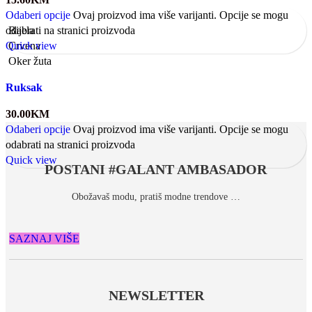
Odaberi opcije
Ovaj proizvod ima više varijanti. Opcije se mogu
odabrati na stranici proizvoda
Bijela
Quick view
Crvena
Oker žuta
Ruksak
30.00
KM
Odaberi opcije
Ovaj proizvod ima više varijanti. Opcije se mogu
odabrati na stranici proizvoda
Quick view
POSTANI #GALANT AMBASADOR
Obožavaš modu, pratiš modne trendove …
SAZNAJ VIŠE
NEWSLETTER