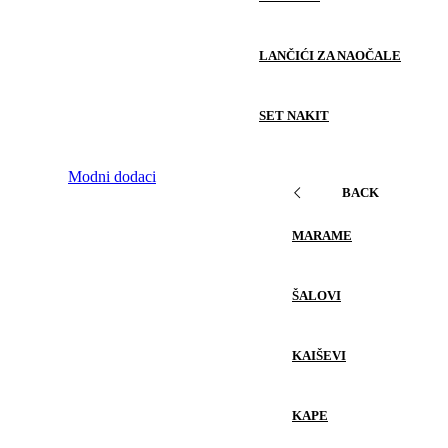
LANČIĆI ZA NAOČALE
SET NAKIT
Modni dodaci
BACK
MARAME
ŠALOVI
KAIŠEVI
KAPE