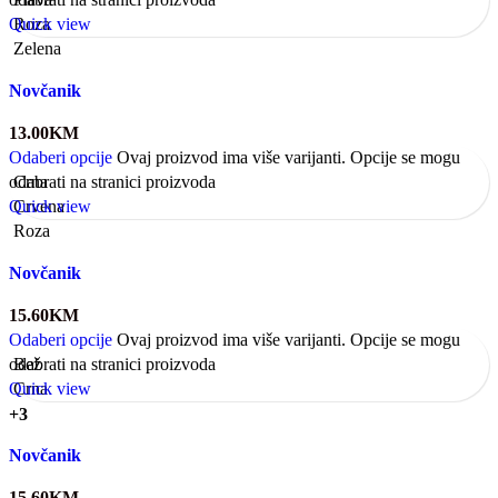
Quick view
Roza
Zelena
Novčanik
13.00
KM
Odaberi opcije
Ovaj proizvod ima više varijanti. Opcije se mogu
odabrati na stranici proizvoda
Crna
Quick view
Crvena
Roza
Novčanik
15.60
KM
Odaberi opcije
Ovaj proizvod ima više varijanti. Opcije se mogu
odabrati na stranici proizvoda
Bež
Quick view
Crna
+3
Novčanik
15.60
KM