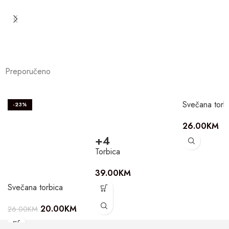
Preporučeno
Svečana torb
-23%
26.00
KM
+4
Torbica
39.00
KM
Svečana torbica
20.00
KM
26.00
KM