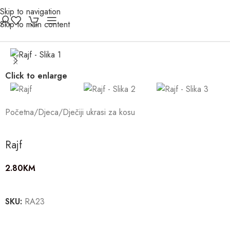
Skip to navigation
Skip to main content
Click to enlarge
Početna
/
Djeca
/
Dječiji ukrasi za kosu
Rajf
2.80
KM
SKU:
RA23