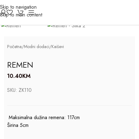
Skip to navigation
Click to enlarge
Skip to main content
Početna
/
Modni dodaci
/
Kaiševi
REMEN
10.40
KM
SKU:
ZK110
Maksimalna dužina remena: 117cm
Širina 5cm