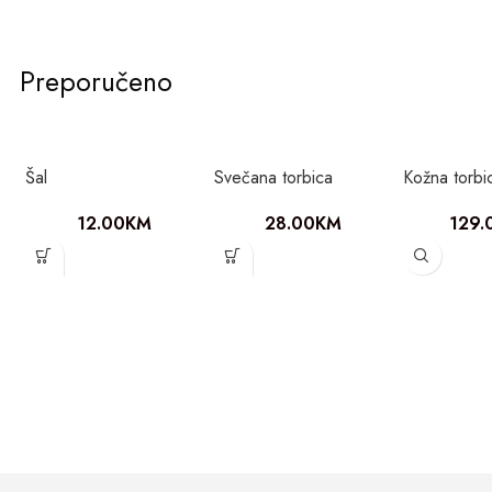
Preporučeno
Šal
Svečana torbica
Kožna torbi
12.00
KM
28.00
KM
129.