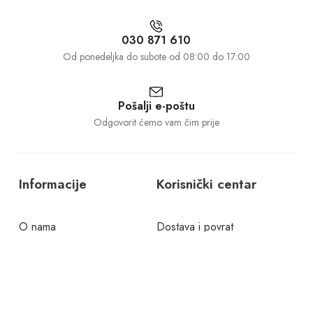
030 871 610
Od ponedeljka do subote od 08:00 do 17:00
Pošalji e-poštu
Odgovorit ćemo vam čim prije
Informacije
Korisnički centar
O nama
Dostava i povrat
Kontakt
Politika privatnosti
Česta pitanja
Uslovi korištenja