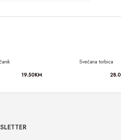
čanik
Svečana torbica
19.50
KM
28.00
KM
SLETTER