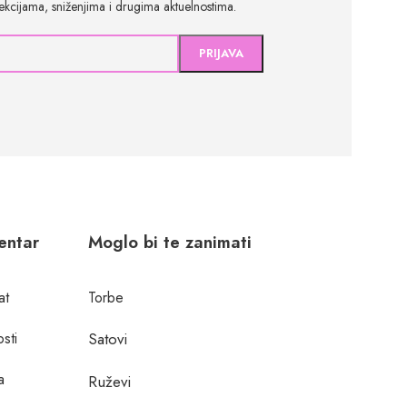
olekcijama, sniženjima i drugima aktuelnostima.
centar
Moglo bi te zanimati
at
Torbe
osti
Satovi
a
Ruževi