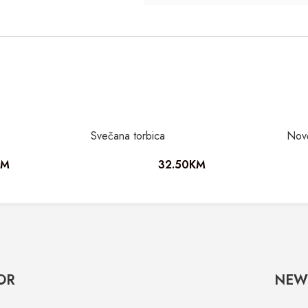
Svečana torbica
Nov
KM
32.50
KM
OR
NEW