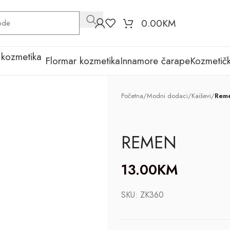
0.00
KM
Flormar kozmetika
Innamore čarape
Kozmetičk
Početna
/
Modni dodaci
/
Kaiševi
/
Rem
REMEN
13.00
KM
SKU:
ZK360