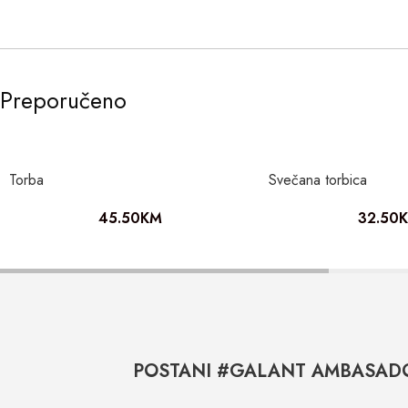
Preporučeno
Torba
Svečana torbica
45.50
KM
32.50
POSTANI #GALANT AMBASAD