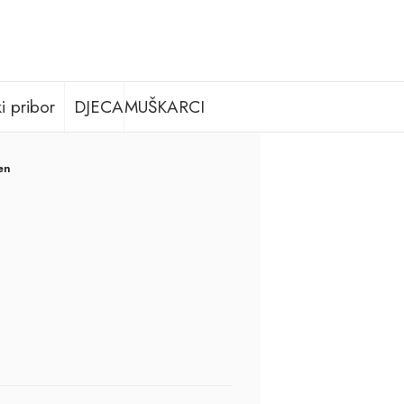
i pribor
DJECA
MUŠKARCI
en