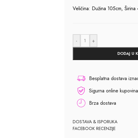
Veličina: Dužina 105cm, Širina
-
+
DODAJ U 
Besplatna dostava izn
Sigurna online kupovina
Brza dostava
DOSTAVA & ISPORUKA
FACEBOOK RECENZIJE