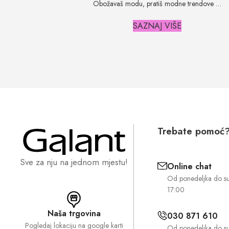
Obožavaš modu, pratiš modne trendove …
SAZNAJ VIŠE
Trebate pomoć
Sve za nju na jednom mjestu!
Online chat
Od ponedeljka do s
17:00
Naša trgovina
030 871 610
Pogledaj lokaciju na google karti
Od ponedeljka do s