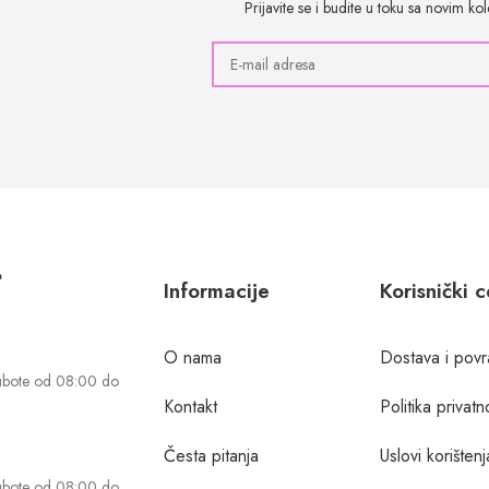
Prijavite se i budite u toku sa novim k
?
Informacije
Korisnički 
O nama
Dostava i povr
ubote od 08:00 do
Kontakt
Politika privatn
Česta pitanja
Uslovi korištenj
ubote od 08:00 do