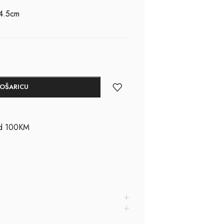
 4.5cm
KOŠARICU
ad 100KM