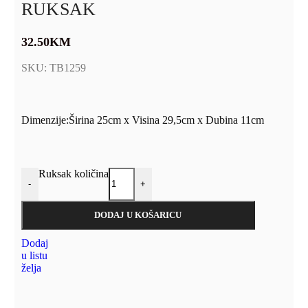
RUKSAK
32.50
KM
SKU:
TB1259
Dimenzije:Širina 25cm x Visina 29,5cm x Dubina 11cm
Ruksak količina
-
+
DODAJ U KOŠARICU
Dodaj
u listu
želja