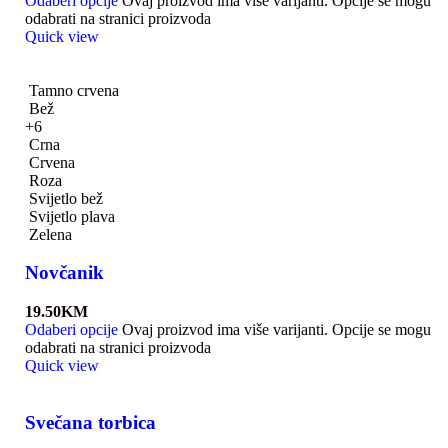
Odaberi opcije
Ovaj proizvod ima više varijanti. Opcije se mogu
odabrati na stranici proizvoda
Quick view
Tamno crvena
Bež
+6
Crna
Crvena
Roza
Svijetlo bež
Svijetlo plava
Zelena
Novčanik
19.50
KM
Odaberi opcije
Ovaj proizvod ima više varijanti. Opcije se mogu
odabrati na stranici proizvoda
Quick view
Svečana torbica