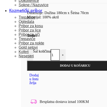
Dokoljenice
Sokne / Nazuvice
Kozmetički pribor
Dimenzije: Dužina 180cm x Širina 70cm
Materijal: 100% akril
Trepavice
Ogledala
Pribor za kosu
Pribor za lice
Pribor za oči
Boja
Trepavice
Pribor za nokte
Gold setovi
Šal količina
Koferi
-
+
Neseseri
DODAJ U KOŠARICU
Dodaj
u listu
želja
Besplatna dostava iznad 100KM