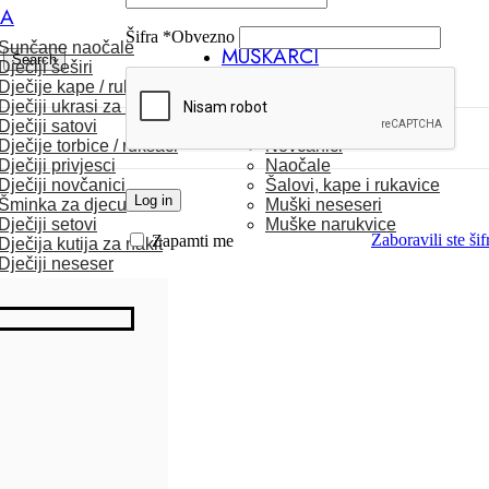
CA
Šifra
*
Obvezno
Sunčane naočale
MUŠKARCI
Search
Dječiji šeširi
Dječije kape / rukavice
Satovi
Dječiji ukrasi za kosu
Torbice
Dječiji satovi
Kaiševi
Dječije torbice / ruksaci
Novčanici
Dječiji privjesci
Naočale
Dječiji novčanici
Šalovi, kape i rukavice
Log in
Šminka za djecu
Muški neseseri
Dječiji setovi
Muške narukvice
Zaboravili ste šif
Zapamti me
Dječija kutija za nakit
Dječiji neseser