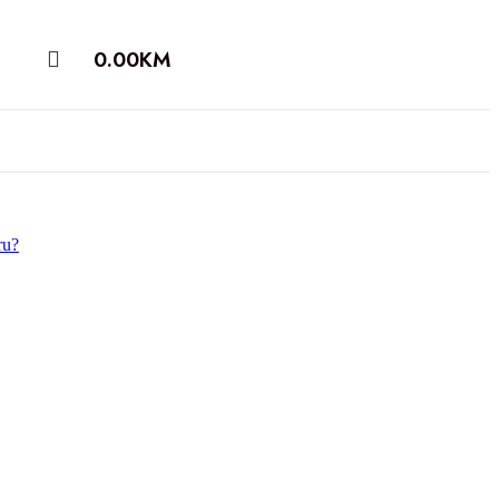
0.00
KM
ru?