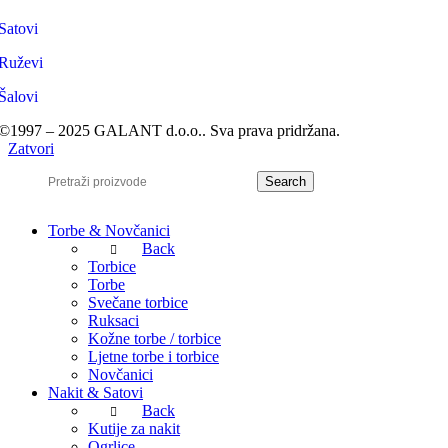
Satovi
Ruževi
Šalovi
©1997 – 2025 GALANT d.o.o.. Sva prava pridržana.
Zatvori
Search
Torbe & Novčanici
Back
Torbice
Torbe
Svečane torbice
Ruksaci
Kožne torbe / torbice
Ljetne torbe i torbice
Novčanici
Nakit & Satovi
Back
Kutije za nakit
Ogrlice