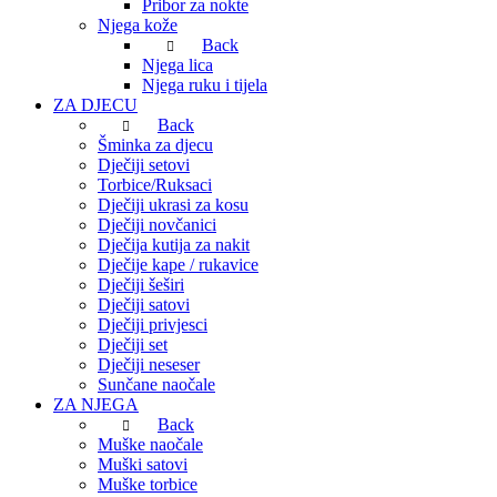
Pribor za nokte
Njega kože
Back
Njega lica
Njega ruku i tijela
ZA DJECU
Back
Šminka za djecu
Dječiji setovi
Torbice/Ruksaci
Dječiji ukrasi za kosu
Dječiji novčanici
Dječija kutija za nakit
Dječije kape / rukavice
Dječiji šeširi
Dječiji satovi
Dječiji privjesci
Dječiji set
Dječiji neseser
Sunčane naočale
ZA NJEGA
Back
Muške naočale
Muški satovi
Muške torbice