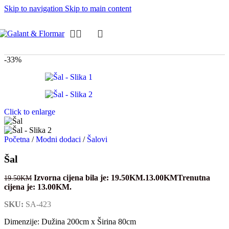
Skip to navigation
Skip to main content
-33%
Click to enlarge
Početna
/
Modni dodaci
/
Šalovi
Šal
Izvorna cijena bila je: 19.50KM.
13.00
KM
Trenutna
19.50
KM
cijena je: 13.00KM.
SKU:
SA-423
Dimenzije: Dužina 200cm x Širina 80cm