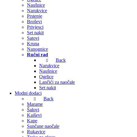
Naušnice
Narukvice
Prstenje
Broševi
Privjesci
Set nakit
Satovi
Kruna
Nanognice
Ručni rad
Back
Narukvice
Naušnice
Ogrlice
Lančići za naočale
Set nakit
Modni dodaci
Back
Marame
Šalovi
Kaiševi
Kape
Sunčane naočale
Rukavice