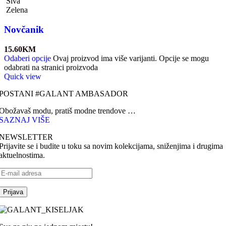
Siva
Zelena
Novčanik
15.60
KM
Odaberi opcije
Ovaj proizvod ima više varijanti. Opcije se mogu
odabrati na stranici proizvoda
Quick view
POSTANI #GALANT AMBASADOR
Obožavaš modu, pratiš modne trendove …
SAZNAJ VIŠE
NEWSLETTER
Prijavite se i budite u toku sa novim kolekcijama, sniženjima i drugima
aktuelnostima.