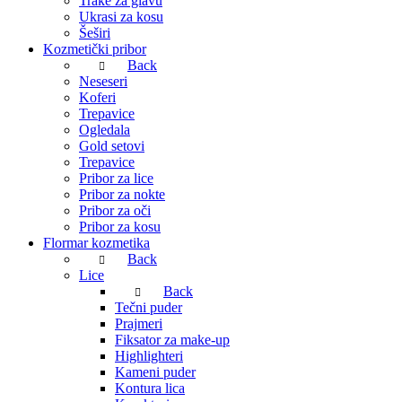
Trake za glavu
Ukrasi za kosu
Šeširi
Kozmetički pribor
Back
Neseseri
Koferi
Trepavice
Ogledala
Gold setovi
Trepavice
Pribor za lice
Pribor za nokte
Pribor za oči
Pribor za kosu
Flormar kozmetika
Back
Lice
Back
Tečni puder
Prajmeri
Fiksator za make-up
Highlighteri
Kameni puder
Kontura lica