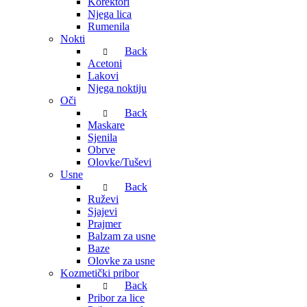
Korektori
Njega lica
Rumenila
Nokti
Back
Acetoni
Lakovi
Njega noktiju
Oči
Back
Maskare
Sjenila
Obrve
Olovke/Tuševi
Usne
Back
Ruževi
Sjajevi
Prajmer
Balzam za usne
Baze
Olovke za usne
Kozmetički pribor
Back
Pribor za lice