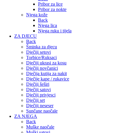
Pribor za lice
Pribor za nokte
Njega kože
Back
Njega lica
Njega ruku i tijela
ZA DJECU
Back
Šminka za djecu
Dječiji setovi
Torbice/Ruksaci
Dječiji ukrasi za kosu
Dječiji novčanici
Dječija kutija za nakit
Dječije kape / rukavice
Dječiji šeširi
Dječiji satovi
Dječiji privjesci
Dječiji set
Dječiji neseser
Sunčane naočale
ZA NJEGA
Back
Muške naočale
Muški satovi