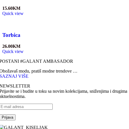
15.60
KM
Quick view
Torbica
26.00
KM
Quick view
POSTANI #GALANT AMBASADOR
Obožavaš modu, pratiš modne trendove …
SAZNAJ VIŠE
NEWSLETTER
Prijavite se i budite u toku sa novim kolekcijama, sniženjima i drugima
aktuelnostima.