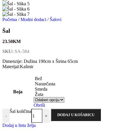
Početna
/
Modni dodaci
/
Šalovi
Šal
23.50
KM
SKU:
SA-584
Dimenzije: Dužina 190cm x Širina 65cm
Materijal:Kašmir
Bež
Narančasta
Smeđa
Boja
Žuta
Obriši
Šal količina
DODAJ U KOŠARICU
-
+
Dodaj u listu želja