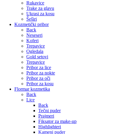
Rukavice
Trake za glavu
Ukrasi za kosu
Šeširi
Kozmetički pribor
Back
Neseseri
Koferi
Trepavice
Ogledala
Gold setovi
Trepavice
Pribor za lice
Pribor za nokte
Pribor za oči
Pribor za kosu
Flormar kozmetika
Back
Lice
Back
Tečni puder
Prajmeri
Fiksator za make-up
Highlighteri
Kameni puder