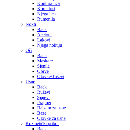
Kontura lica
Korektori
Njega lica
Rumenila
Nokti
Back
Acetoni
Lakovi
Njega noktiju
Oči
Back
Maskare
Sjenila
Obrve
Olovke/Tuševi
Usne
Back
Ruževi
Sjajevi
Prajmer
Balzam za usne
Baze
Olovke za usne
Kozmetički pribor
Back