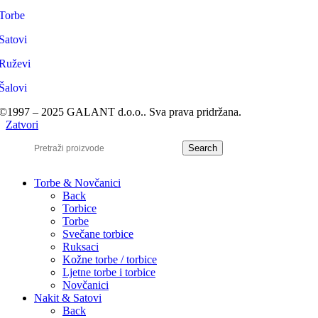
Torbe
Satovi
Ruževi
Šalovi
©1997 – 2025 GALANT d.o.o.. Sva prava pridržana.
Zatvori
Search
Torbe & Novčanici
Back
Torbice
Torbe
Svečane torbice
Ruksaci
Kožne torbe / torbice
Ljetne torbe i torbice
Novčanici
Nakit & Satovi
Back