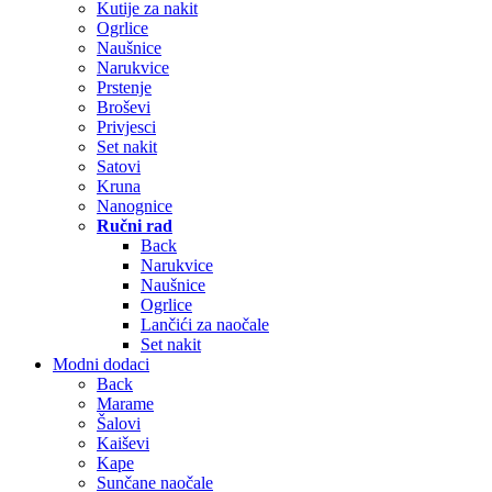
Kutije za nakit
Ogrlice
Naušnice
Narukvice
Prstenje
Broševi
Privjesci
Set nakit
Satovi
Kruna
Nanognice
Ručni rad
Back
Narukvice
Naušnice
Ogrlice
Lančići za naočale
Set nakit
Modni dodaci
Back
Marame
Šalovi
Kaiševi
Kape
Sunčane naočale