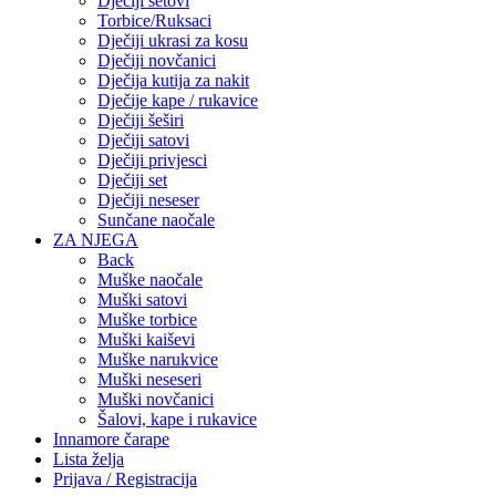
Dječiji setovi
Torbice/Ruksaci
Dječiji ukrasi za kosu
Dječiji novčanici
Dječija kutija za nakit
Dječije kape / rukavice
Dječiji šeširi
Dječiji satovi
Dječiji privjesci
Dječiji set
Dječiji neseser
Sunčane naočale
ZA NJEGA
Back
Muške naočale
Muški satovi
Muške torbice
Muški kaiševi
Muške narukvice
Muški neseseri
Muški novčanici
Šalovi, kape i rukavice
Innamore čarape
Lista želja
Prijava / Registracija