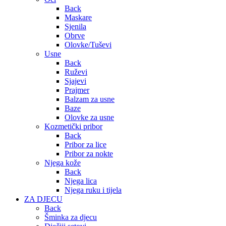
Back
Maskare
Sjenila
Obrve
Olovke/Tuševi
Usne
Back
Ruževi
Sjajevi
Prajmer
Balzam za usne
Baze
Olovke za usne
Kozmetički pribor
Back
Pribor za lice
Pribor za nokte
Njega kože
Back
Njega lica
Njega ruku i tijela
ZA DJECU
Back
Šminka za djecu