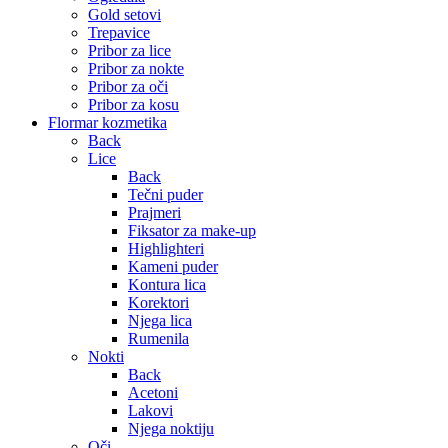
Gold setovi
Trepavice
Pribor za lice
Pribor za nokte
Pribor za oči
Pribor za kosu
Flormar kozmetika
Back
Lice
Back
Tečni puder
Prajmeri
Fiksator za make-up
Highlighteri
Kameni puder
Kontura lica
Korektori
Njega lica
Rumenila
Nokti
Back
Acetoni
Lakovi
Njega noktiju
Oči