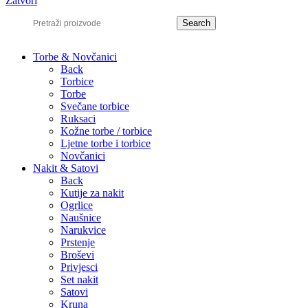
Zatvori
Search
Torbe & Novčanici
Back
Torbice
Torbe
Svečane torbice
Ruksaci
Kožne torbe / torbice
Ljetne torbe i torbice
Novčanici
Nakit & Satovi
Back
Kutije za nakit
Ogrlice
Naušnice
Narukvice
Prstenje
Broševi
Privjesci
Set nakit
Satovi
Kruna