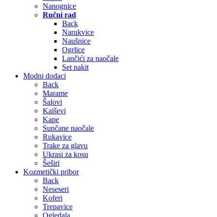
Nanognice
Ručni rad
Back
Narukvice
Naušnice
Ogrlice
Lančići za naočale
Set nakit
Modni dodaci
Back
Marame
Šalovi
Kaiševi
Kape
Sunčane naočale
Rukavice
Trake za glavu
Ukrasi za kosu
Šeširi
Kozmetički pribor
Back
Neseseri
Koferi
Trepavice
Ogledala