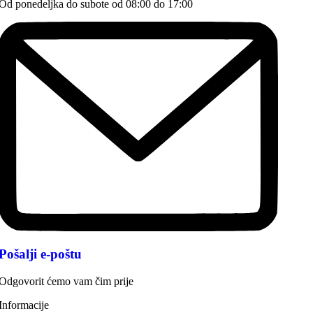
Od ponedeljka do subote od 08:00 do 17:00
Pošalji e-poštu
Odgovorit ćemo vam čim prije
Informacije