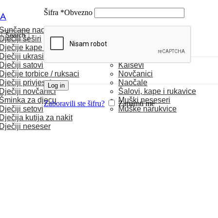
Šifra
*
Obvezno
CA
Sunčane naočale
MUŠKARCI
Search
Dječiji šeširi
Dječije kape / rukavice
Satovi
Dječiji ukrasi za kosu
Torbice
Dječiji satovi
Kaiševi
Dječije torbice / ruksaci
Novčanici
Dječiji privjesci
Naočale
Log in
Dječiji novčanici
Šalovi, kape i rukavice
Šminka za djecu
Muški neseseri
Zaboravili ste šifru?
Zapamti me
Dječiji setovi
Muške narukvice
Dječija kutija za nakit
Dječiji neseser