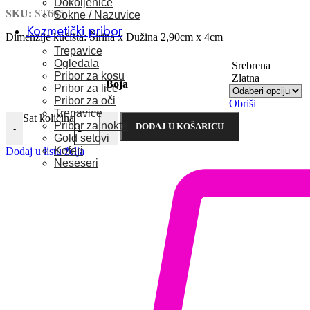
Dokoljenice
SKU:
ST665
Sokne / Nazuvice
Kozmetički pribor
Dimenzije kućišta: Širina x Dužina 2,90cm x 4cm
Trepavice
Ogledala
Srebrena
Pribor za kosu
Zlatna
Boja
Pribor za lice
Pribor za oči
Obriši
Trepavice
Sat količina
Pribor za nokte
DODAJ U KOŠARICU
-
+
Gold setovi
Koferi
Dodaj u listu želja
Neseseri