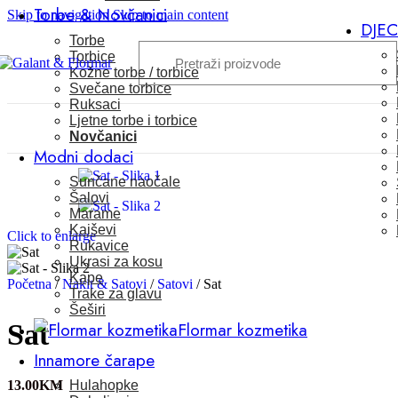
Torbe & Novčanici
Skip to navigation
Skip to main content
DJE
Torbe
Torbice
Kožne torbe / torbice
Svečane torbice
Ruksaci
Ljetne torbe i torbice
Novčanici
Modni dodaci
Sunčane naočale
Šalovi
Marame
Kaiševi
Click to enlarge
Rukavice
Ukrasi za kosu
Kape
Početna
/
Nakit & Satovi
/
Satovi
/
Sat
Trake za glavu
Šeširi
Flormar kozmetika
Sat
Innamore čarape
Hulahopke
13.00
KM