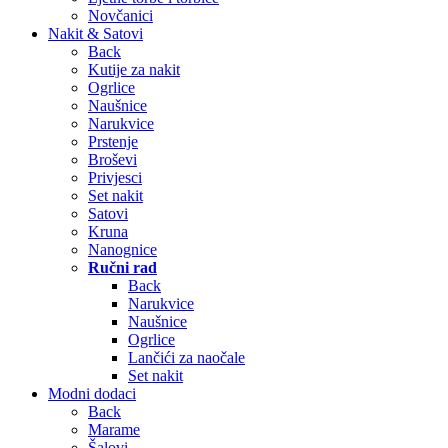
Novčanici
Nakit & Satovi
Back
Kutije za nakit
Ogrlice
Naušnice
Narukvice
Prstenje
Broševi
Privjesci
Set nakit
Satovi
Kruna
Nanognice
Ručni rad
Back
Narukvice
Naušnice
Ogrlice
Lančići za naočale
Set nakit
Modni dodaci
Back
Marame
Šalovi