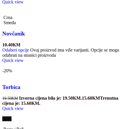
Quick view
Crna
Smeđa
Novčanik
10.40
KM
Odaberi opcije
Ovaj proizvod ima više varijanti. Opcije se mogu
odabrati na stranici proizvoda
Quick view
-20%
Torbica
Izvorna cijena bila je: 19.50KM.
15.60
KM
Trenutna
19.50
KM
cijena je: 15.60KM.
Quick view
novo