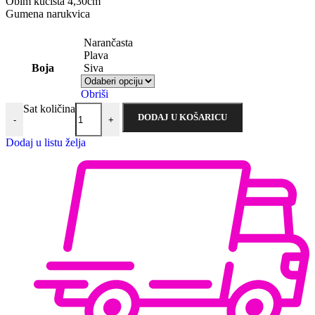
Obim kućišta 4,30cm
Gumena narukvica
Narančasta
Plava
Boja
Siva
Obriši
Sat količina
DODAJ U KOŠARICU
-
+
Dodaj u listu želja