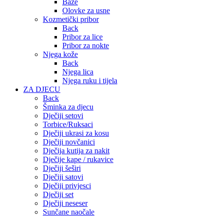
Baze
Olovke za usne
Kozmetički pribor
Back
Pribor za lice
Pribor za nokte
Njega kože
Back
Njega lica
Njega ruku i tijela
ZA DJECU
Back
Šminka za djecu
Dječiji setovi
Torbice/Ruksaci
Dječiji ukrasi za kosu
Dječiji novčanici
Dječija kutija za nakit
Dječije kape / rukavice
Dječiji šeširi
Dječiji satovi
Dječiji privjesci
Dječiji set
Dječiji neseser
Sunčane naočale