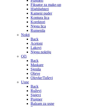
Prajmeri
Fiksator za make-up
Highlighteri
Kameni puder
Kontura lica
Korektori
Njega lica
Rumenila
Nokti
Back
Acetoni
Lakovi
Njega noktiju
Oči
Back
Maskare
Sjenila
Obrve
Olovke/Tuševi
Usne
Back
Ruževi
Sjajevi
Prajmer
Balzam za usne