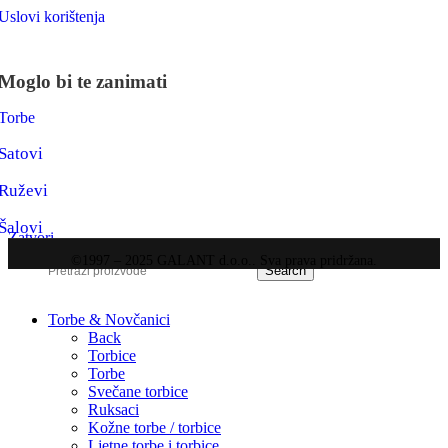
Uslovi korištenja
Moglo bi te zanimati
Torbe
Satovi
Ruževi
Šalovi
Zatvori
©1997 – 2025 GALANT d.o.o.. Sva prava pridržana.
Search
Torbe & Novčanici
Back
Torbice
Torbe
Svečane torbice
Ruksaci
Kožne torbe / torbice
Ljetne torbe i torbice