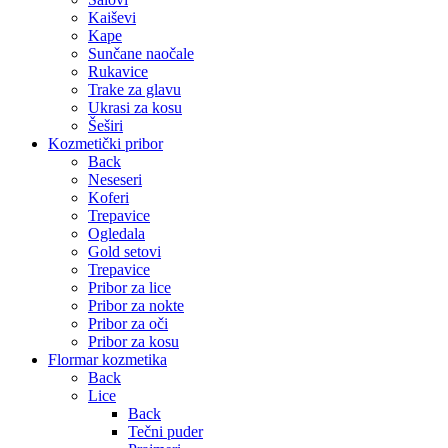
Kaiševi
Kape
Sunčane naočale
Rukavice
Trake za glavu
Ukrasi za kosu
Šeširi
Kozmetički pribor
Back
Neseseri
Koferi
Trepavice
Ogledala
Gold setovi
Trepavice
Pribor za lice
Pribor za nokte
Pribor za oči
Pribor za kosu
Flormar kozmetika
Back
Lice
Back
Tečni puder