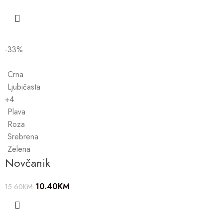
-33%
Crna
Ljubičasta
+4
Plava
Roza
Srebrena
Zelena
Novčanik
10.40
KM
15.60
KM