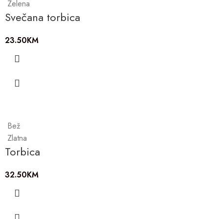
Zelena
Svečana torbica
23.50
KM
Bež
Zlatna
Torbica
32.50
KM