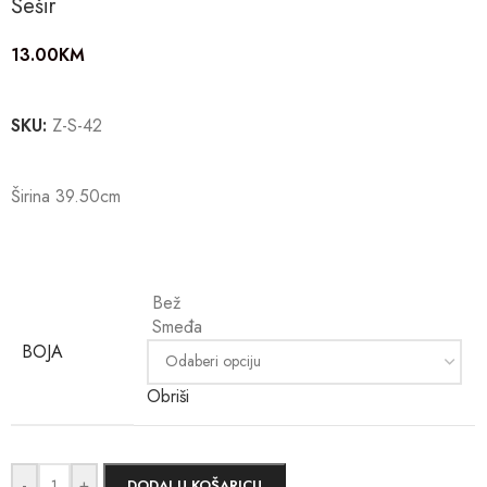
Šešir
13.00
KM
SKU:
Z-S-42
Širina 39.50cm
Bež
Smeđa
BOJA
Obriši
-
+
DODAJ U KOŠARICU