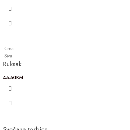
Crna
Siva
Ruksak
45.50
KM
Svečana torbica