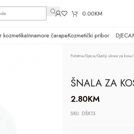
0.00
KM
r kozmetika
Innamore čarape
Kozmetički pribor
DJECA
Početna
/
Djeca
/
Dječiji ukrasi za kosu
/
ŠNALA ZA KO
2.80
KM
SKU:
DŠK13