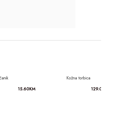
čanik
Kožna torbica
15.60
KM
129.00
KM