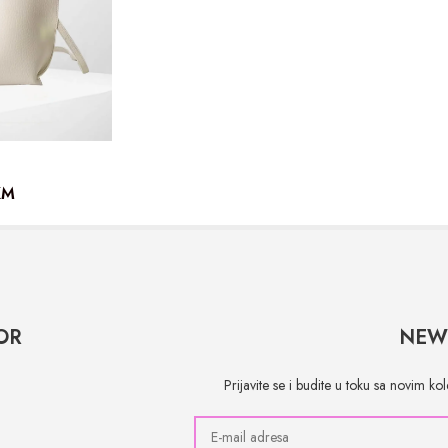
KM
OR
NEW
Prijavite se i budite u toku sa novim k