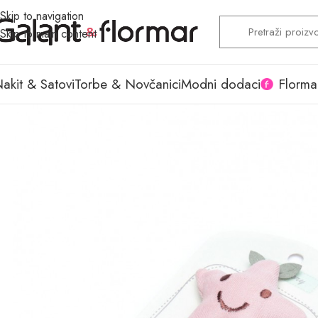
Skip to navigation
Skip to main content
akit & Satovi
Torbe & Novčanici
Modni dodaci
Florma