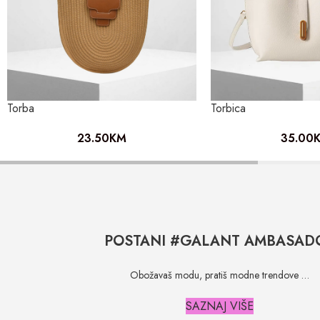
Torba
Torbica
23.50
KM
35.00
POSTANI #GALANT AMBASAD
Obožavaš modu, pratiš modne trendove …
SAZNAJ VIŠE