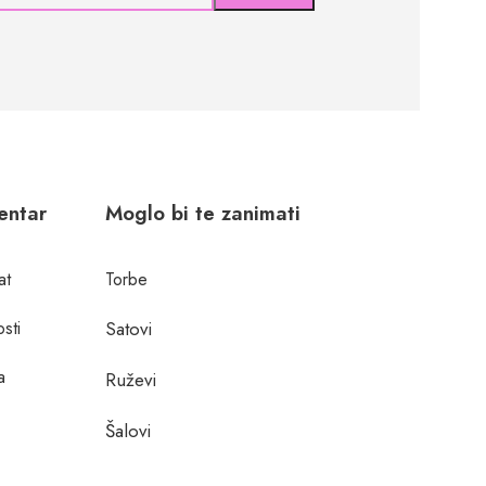
centar
Moglo bi te zanimati
at
Torbe
osti
Satovi
a
Ruževi
Šalovi