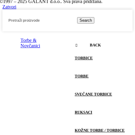
©1997 – 2025 GALANT d.o.o.. Sva prava pridržana.
Zatvori
Search
Torbe &
BACK
Novčanici
TORBICE
TORBE
SVEČANE TORBICE
RUKSACI
KOŽNE TORBE / TORBICE