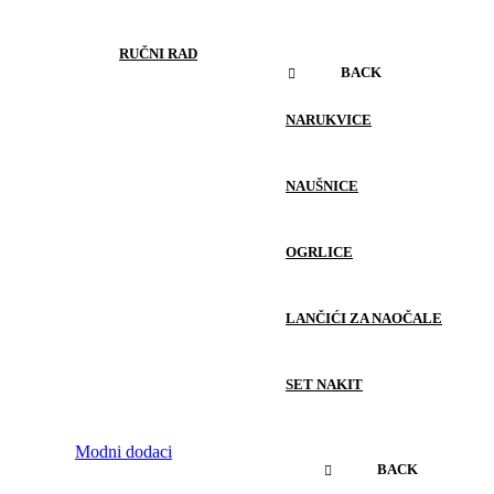
RUČNI RAD
BACK
NARUKVICE
NAUŠNICE
OGRLICE
LANČIĆI ZA NAOČALE
SET NAKIT
Modni dodaci
BACK