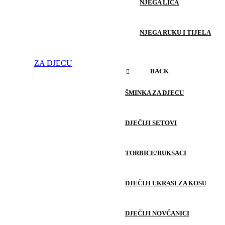
NJEGA LICA
NJEGA RUKU I TIJELA
ZA DJECU
BACK
ŠMINKA ZA DJECU
DJEČIJI SETOVI
TORBICE/RUKSACI
DJEČIJI UKRASI ZA KOSU
DJEČIJI NOVČANICI