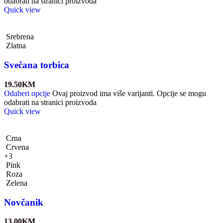
odabrati na stranici proizvoda
Quick view
Srebrena
Zlatna
Svečana torbica
19.50
KM
Odaberi opcije
Ovaj proizvod ima više varijanti. Opcije se mogu
odabrati na stranici proizvoda
Quick view
Crna
Crvena
+3
Pink
Roza
Zelena
Novčanik
13.00
KM