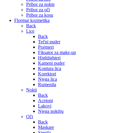
Pribor za nokte
Pribor za oči
Pribor za kosu
Flormar kozmetika
Back
Lice
Back
Tečni puder
Prajmeri
Fiksator za make-up
Highlighteri
Kameni puder
Kontura lica
Korektori
Njega lica
Rumenila
Nokti
Back
Acetoni
Lakovi
Njega noktiju
Oči
Back
Maskare
Sjenila