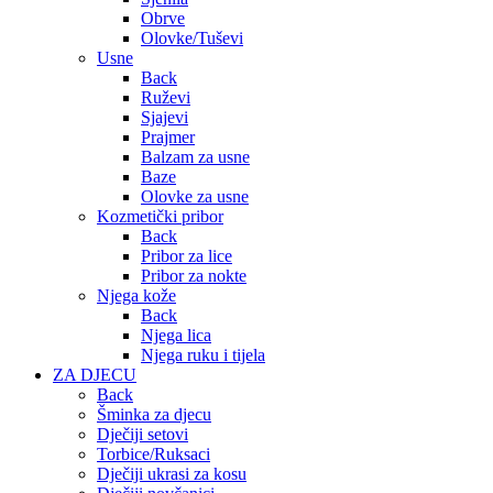
Obrve
Olovke/Tuševi
Usne
Back
Ruževi
Sjajevi
Prajmer
Balzam za usne
Baze
Olovke za usne
Kozmetički pribor
Back
Pribor za lice
Pribor za nokte
Njega kože
Back
Njega lica
Njega ruku i tijela
ZA DJECU
Back
Šminka za djecu
Dječiji setovi
Torbice/Ruksaci
Dječiji ukrasi za kosu