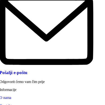
Pošalji e-poštu
Odgovorit ćemo vam čim prije
Informacije
O nama