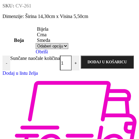
SKU:
CV-261
Dimenzije: Širina 14,30cm x Visina 5,50cm
Bijela
Crna
Boja
Smeđa
Obriši
Sunčane naočale količina
DODAJ U KOŠARICU
-
+
Dodaj u listu želja