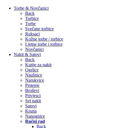
Torbe & Novčanici
Back
Torbice
Torbe
Svečane torbice
Ruksaci
Kožne torbe / torbice
Ljetne torbe i torbice
Novčanici
Nakit & Satovi
Back
Kutije za nakit
Ogrlice
Naušnice
Narukvice
Prstenje
Broševi
Privjesci
Set nakit
Satovi
Kruna
Nanognice
Ručni rad
Back