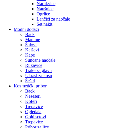
Narukvice
Naušnice
Ogrlice
Lančići za naočale
Set nakit
Modni dodaci
Back
Marame
Šalovi
Kaiševi
Kape
Sunčane naočale
Rukavice
Trake za glavu
Ukrasi za kosu
Šeširi
Kozmetički pribor
Back
Neseseri
Koferi
Trepavice
Ogledala
Gold setovi
Trepavice
Pribor za lice