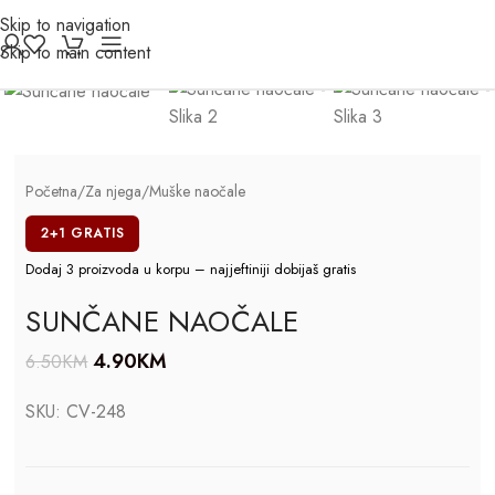
Skip to navigation
Click to enlarge
Skip to main content
-25%
Početna
/
Za njega
/
Muške naočale
2+1 GRATIS
Dodaj 3 proizvoda u korpu – najjeftiniji dobijaš gratis
SUNČANE NAOČALE
4.90
KM
6.50
KM
SKU:
CV-248