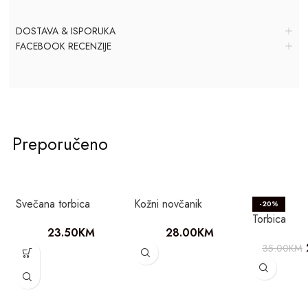
DOSTAVA & ISPORUKA
FACEBOOK RECENZIJE
Preporučeno
Svečana torbica
Kožni novčanik
-20%
Torbica
23.50
KM
28.00
KM
35.00
KM