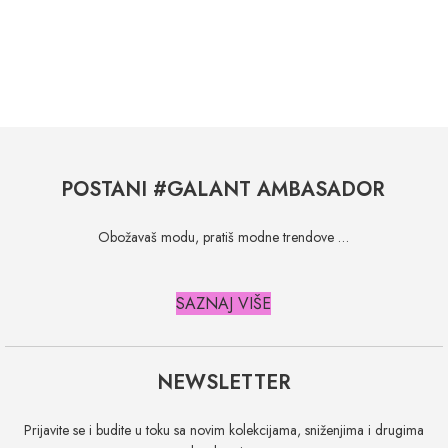
POSTANI #GALANT AMBASADOR
Obožavaš modu, pratiš modne trendove …
SAZNAJ VIŠE
NEWSLETTER
Prijavite se i budite u toku sa novim kolekcijama, sniženjima i drugima