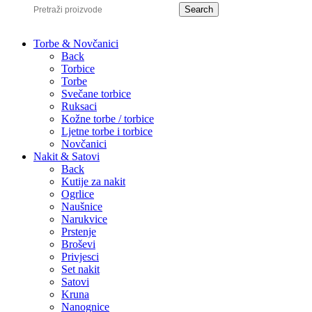
Search
Torbe & Novčanici
Back
Torbice
Torbe
Svečane torbice
Ruksaci
Kožne torbe / torbice
Ljetne torbe i torbice
Novčanici
Nakit & Satovi
Back
Kutije za nakit
Ogrlice
Naušnice
Narukvice
Prstenje
Broševi
Privjesci
Set nakit
Satovi
Kruna
Nanognice