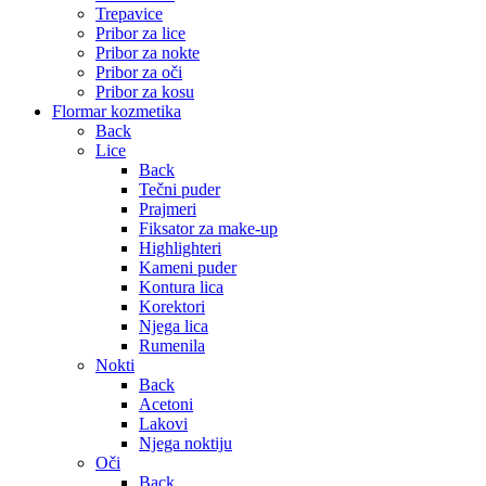
Trepavice
Pribor za lice
Pribor za nokte
Pribor za oči
Pribor za kosu
Flormar kozmetika
Back
Lice
Back
Tečni puder
Prajmeri
Fiksator za make-up
Highlighteri
Kameni puder
Kontura lica
Korektori
Njega lica
Rumenila
Nokti
Back
Acetoni
Lakovi
Njega noktiju
Oči
Back