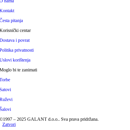
O nama
Kontakt
Česta pitanja
Korisnički centar
Dostava i povrat
Politika privatnosti
Uslovi korištenja
Moglo bi te zanimati
Torbe
Satovi
Ruževi
Šalovi
©1997 – 2025 GALANT d.o.o.. Sva prava pridržana.
Zatvori