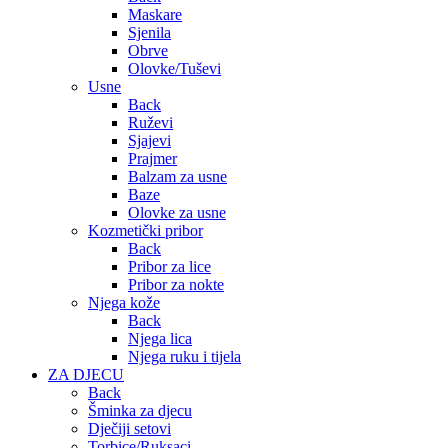
Maskare
Sjenila
Obrve
Olovke/Tuševi
Usne
Back
Ruževi
Sjajevi
Prajmer
Balzam za usne
Baze
Olovke za usne
Kozmetički pribor
Back
Pribor za lice
Pribor za nokte
Njega kože
Back
Njega lica
Njega ruku i tijela
ZA DJECU
Back
Šminka za djecu
Dječiji setovi
Torbice/Ruksaci