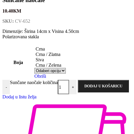
10.40
KM
SKU:
CV-652
Dimenzije: Širina 14cm x Visina 4.50cm
Polarizovana stakla
Crna
Crna / Zlatna
Siva
Boja
Crna / Zelena
Obriši
Sunčane naočale količina
DODAJ U KOŠARICU
-
+
Dodaj u listu želja