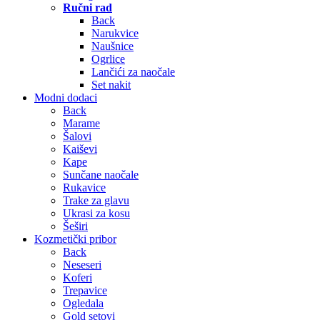
Ručni rad
Back
Narukvice
Naušnice
Ogrlice
Lančići za naočale
Set nakit
Modni dodaci
Back
Marame
Šalovi
Kaiševi
Kape
Sunčane naočale
Rukavice
Trake za glavu
Ukrasi za kosu
Šeširi
Kozmetički pribor
Back
Neseseri
Koferi
Trepavice
Ogledala
Gold setovi