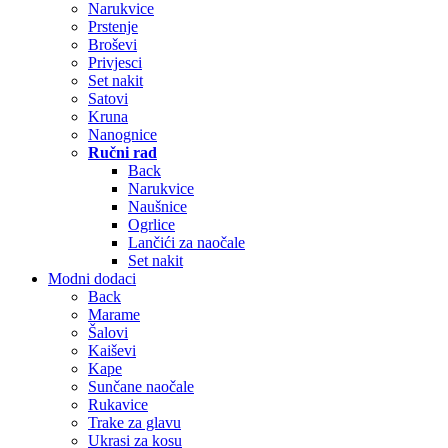
Narukvice
Prstenje
Broševi
Privjesci
Set nakit
Satovi
Kruna
Nanognice
Ručni rad
Back
Narukvice
Naušnice
Ogrlice
Lančići za naočale
Set nakit
Modni dodaci
Back
Marame
Šalovi
Kaiševi
Kape
Sunčane naočale
Rukavice
Trake za glavu
Ukrasi za kosu