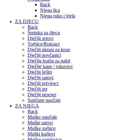
Back
Njega lica
Njega ruku i tijela
ZA DJECU
Back
Šminka za djecu
Dječiji setovi
Torbice/Ruksaci
Dječiji ukrasi za kosu
Dječiji novčanici
Dječija kutija za nakit
Dječije kape / rukavice
Dječiji šeširi
Dječiji satovi
Dječiji privjesci
Dječiji set
Dječiji neseser
Sunčane naočale
ZA NJEGA
Back
Muške naočale
Muški satovi
Muške torbice
Muški kaiševi
Muške narukvice