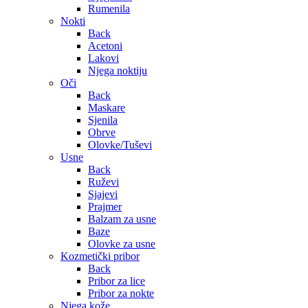
Rumenila
Nokti
Back
Acetoni
Lakovi
Njega noktiju
Oči
Back
Maskare
Sjenila
Obrve
Olovke/Tuševi
Usne
Back
Ruževi
Sjajevi
Prajmer
Balzam za usne
Baze
Olovke za usne
Kozmetički pribor
Back
Pribor za lice
Pribor za nokte
Njega kože