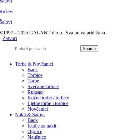
Satovi
Ruževi
Šalovi
©1997 – 2025 GALANT d.o.o.. Sva prava pridržana.
Zatvori
Search
Torbe & Novčanici
Back
Torbice
Torbe
Svečane torbice
Ruksaci
Kožne torbe / torbice
Ljetne torbe i torbice
Novčanici
Nakit & Satovi
Back
Kutije za nakit
Ogrlice
Naušnice