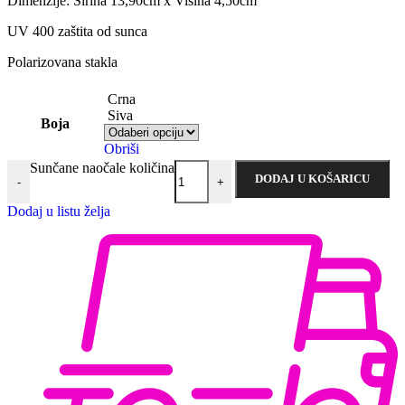
Dimenzije: Širina 13,90cm x Visina 4,50cm
UV 400 zaštita od sunca
Polarizovana stakla
Crna
Siva
Boja
Obriši
Sunčane naočale količina
DODAJ U KOŠARICU
-
+
Dodaj u listu želja