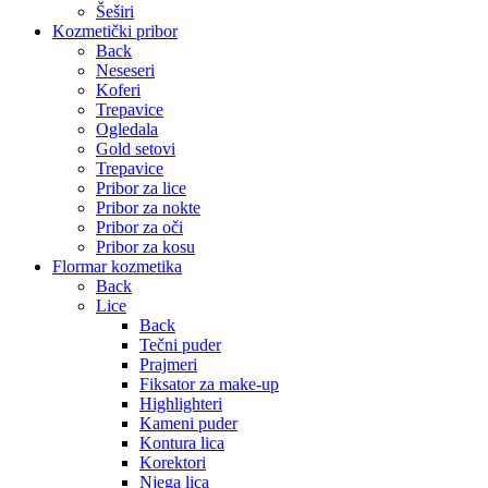
Šeširi
Kozmetički pribor
Back
Neseseri
Koferi
Trepavice
Ogledala
Gold setovi
Trepavice
Pribor za lice
Pribor za nokte
Pribor za oči
Pribor za kosu
Flormar kozmetika
Back
Lice
Back
Tečni puder
Prajmeri
Fiksator za make-up
Highlighteri
Kameni puder
Kontura lica
Korektori
Njega lica