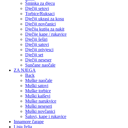
Šminka za djecu
Dječiji setovi
Torbice/Ruksaci
Dječiji ukrasi za kosu
Dječiji novčanici
Dječija kutija za nakit
Dječije kape / rukavice
Dječiji šeširi
Dječiji satovi
Dječiji privjesci
Dječiji set
Dječiji neseser
Sunčane naočale
ZA NJEGA
Back
Muške naočale
Muški satovi
Muške torbice
Muški kaiševi
Muške narukvice
Muški neseseri
Muški novčanici
Šalovi, kape i rukavice
Innamore čarape
Lista želja