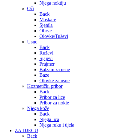
Njega noktiju
Oči
Back
Maskare
Sjenila
Obrve
Olovke/Tuševi
Usne
Back
Ruževi
Sjajevi
Prajmer
Balzam za usne
Baze
Olovke za usne
Kozmetički pribor
Back
Pribor za lice
Pribor za nokte
Njega kože
Back
Njega lica
Njega ruku i tijela
ZA DJECU
Back