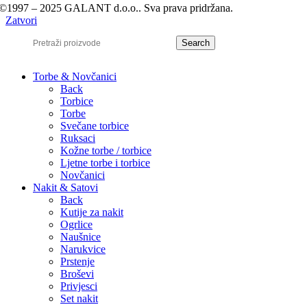
©1997 – 2025 GALANT d.o.o.. Sva prava pridržana.
Zatvori
Search
Torbe & Novčanici
Back
Torbice
Torbe
Svečane torbice
Ruksaci
Kožne torbe / torbice
Ljetne torbe i torbice
Novčanici
Nakit & Satovi
Back
Kutije za nakit
Ogrlice
Naušnice
Narukvice
Prstenje
Broševi
Privjesci
Set nakit