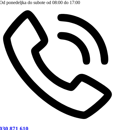
Od ponedeljka do subote od 08:00 do 17:00
030 871 610