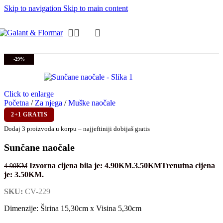
Skip to navigation
Skip to main content
-29%
Click to enlarge
Početna
/
Za njega
/
Muške naočale
2+1 GRATIS
Dodaj 3 proizvoda u korpu – najjeftiniji dobijaš gratis
Sunčane naočale
Izvorna cijena bila je: 4.90KM.
3.50
KM
Trenutna cijena
4.90
KM
je: 3.50KM.
SKU:
CV-229
Dimenzije: Širina 15,30cm x Visina 5,30cm