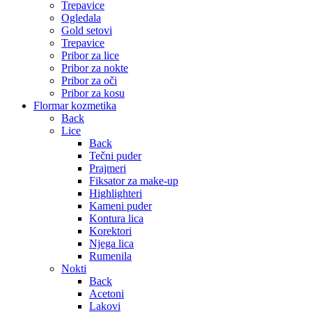
Trepavice
Ogledala
Gold setovi
Trepavice
Pribor za lice
Pribor za nokte
Pribor za oči
Pribor za kosu
Flormar kozmetika
Back
Lice
Back
Tečni puder
Prajmeri
Fiksator za make-up
Highlighteri
Kameni puder
Kontura lica
Korektori
Njega lica
Rumenila
Nokti
Back
Acetoni
Lakovi