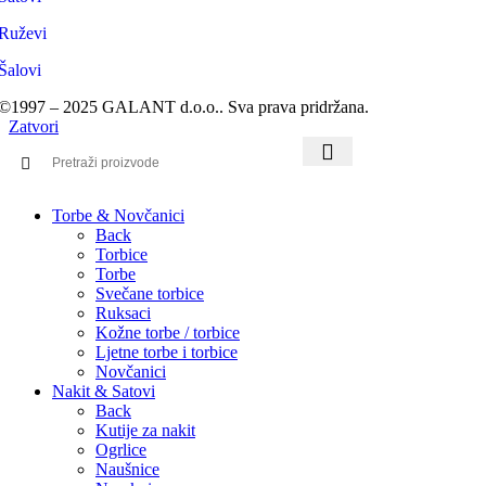
Ruževi
Šalovi
©1997 – 2025 GALANT d.o.o.. Sva prava pridržana.
Zatvori
Torbe & Novčanici
Back
Torbice
Torbe
Svečane torbice
Ruksaci
Kožne torbe / torbice
Ljetne torbe i torbice
Novčanici
Nakit & Satovi
Back
Kutije za nakit
Ogrlice
Naušnice