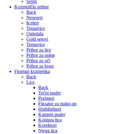
Šeširi
Kozmetički pribor
Back
Neseseri
Koferi
Trepavice
Ogledala
Gold setovi
Trepavice
Pribor za lice
Pribor za nokte
Pribor za oči
Pribor za kosu
Flormar kozmetika
Back
Lice
Back
Tečni puder
Prajmeri
Fiksator za make-up
Highlighteri
Kameni puder
Kontura lica
Korektori
Njega lica