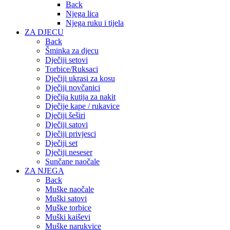
Back
Njega lica
Njega ruku i tijela
ZA DJECU
Back
Šminka za djecu
Dječiji setovi
Torbice/Ruksaci
Dječiji ukrasi za kosu
Dječiji novčanici
Dječija kutija za nakit
Dječije kape / rukavice
Dječiji šeširi
Dječiji satovi
Dječiji privjesci
Dječiji set
Dječiji neseser
Sunčane naočale
ZA NJEGA
Back
Muške naočale
Muški satovi
Muške torbice
Muški kaiševi
Muške narukvice