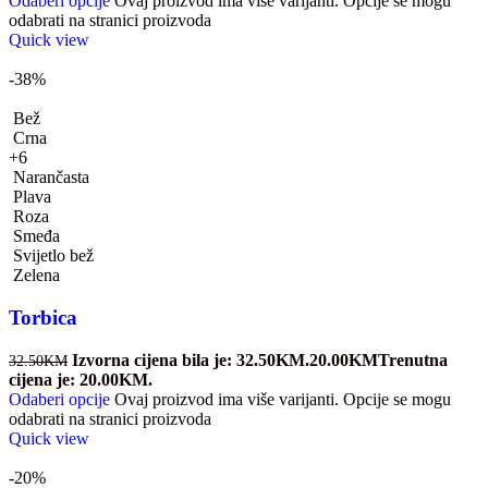
Odaberi opcije
Ovaj proizvod ima više varijanti. Opcije se mogu
odabrati na stranici proizvoda
Quick view
-38%
Bež
Crna
+6
Narančasta
Plava
Roza
Smeđa
Svijetlo bež
Zelena
Torbica
Izvorna cijena bila je: 32.50KM.
20.00
KM
Trenutna
32.50
KM
cijena je: 20.00KM.
Odaberi opcije
Ovaj proizvod ima više varijanti. Opcije se mogu
odabrati na stranici proizvoda
Quick view
-20%