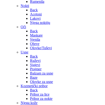
Rumenila
Nokti
Back
Acetoni
Lakovi
Njega noktiju
Oči
Back
Maskare
Sjenila
Obrve
Olovke/Tuševi
Usne
Back
Ruževi
Sjajevi
Prajmer
Balzam za usne
Baze
Olovke za usne
Kozmetički pribor
Back
Pribor za lice
Pribor za nokte
Njega kože