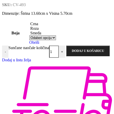
SKU:
CV-493
Dimenzije: Širina 13.60cm x Visina 5.70cm
Crna
Roza
Boja
Smeđa
Obriši
Sunčane naočale količina
DODAJ U KOŠARICU
-
+
Dodaj u listu želja