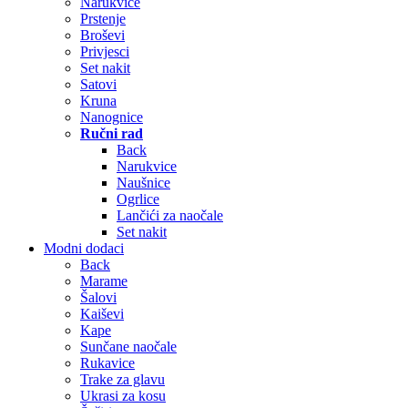
Narukvice
Prstenje
Broševi
Privjesci
Set nakit
Satovi
Kruna
Nanognice
Ručni rad
Back
Narukvice
Naušnice
Ogrlice
Lančići za naočale
Set nakit
Modni dodaci
Back
Marame
Šalovi
Kaiševi
Kape
Sunčane naočale
Rukavice
Trake za glavu
Ukrasi za kosu