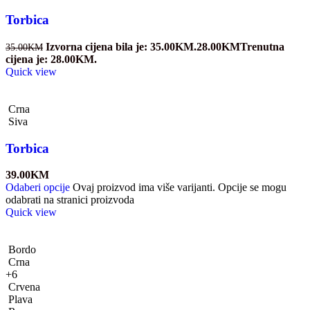
Torbica
Izvorna cijena bila je: 35.00KM.
28.00
KM
Trenutna
35.00
KM
cijena je: 28.00KM.
Quick view
Crna
Siva
Torbica
39.00
KM
Odaberi opcije
Ovaj proizvod ima više varijanti. Opcije se mogu
odabrati na stranici proizvoda
Quick view
Bordo
Crna
+6
Crvena
Plava