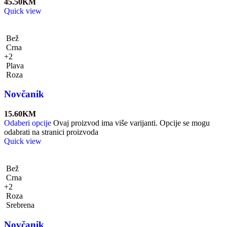
45.50
KM
Quick view
Bež
Crna
+2
Plava
Roza
Novčanik
15.60
KM
Odaberi opcije
Ovaj proizvod ima više varijanti. Opcije se mogu
odabrati na stranici proizvoda
Quick view
Bež
Crna
+2
Roza
Srebrena
Novčanik