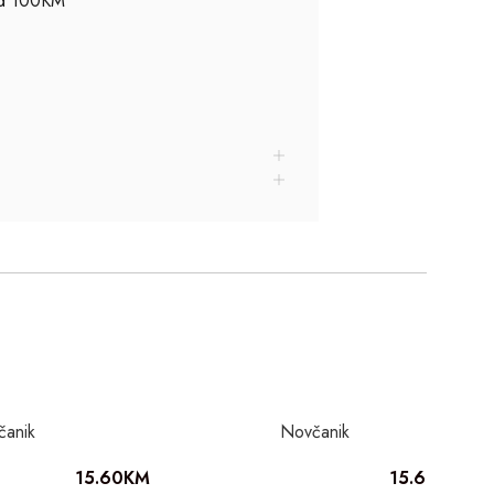
ad 100KM
čanik
Novčanik
15.60
KM
15.60
KM