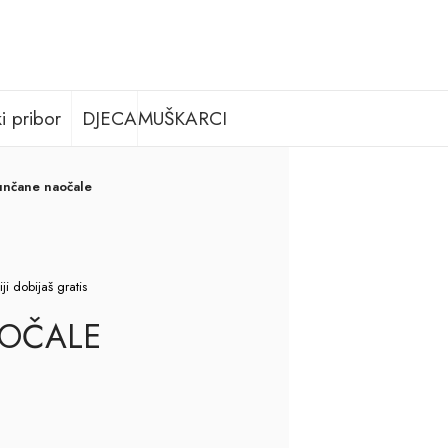
i pribor
DJECA
MUŠKARCI
unčane naočale
i dobijaš gratis
OČALE