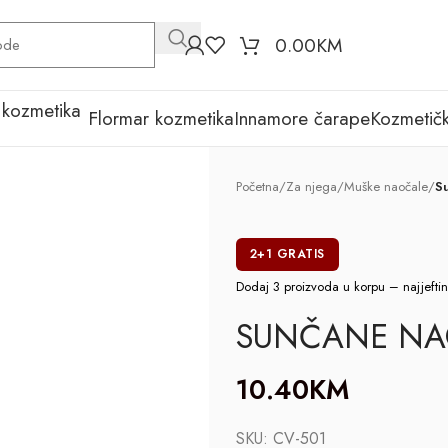
0.00
KM
Flormar kozmetika
Innamore čarape
Kozmetičk
Početna
/
Za njega
/
Muške naočale
/
S
2+1 GRATIS
Dodaj 3 proizvoda u korpu – najjeftinij
SUNČANE NA
10.40
KM
SKU:
CV-501