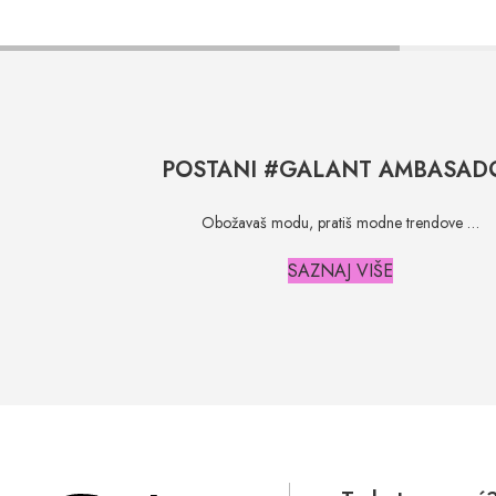
POSTANI #GALANT AMBASAD
Obožavaš modu, pratiš modne trendove …
SAZNAJ VIŠE