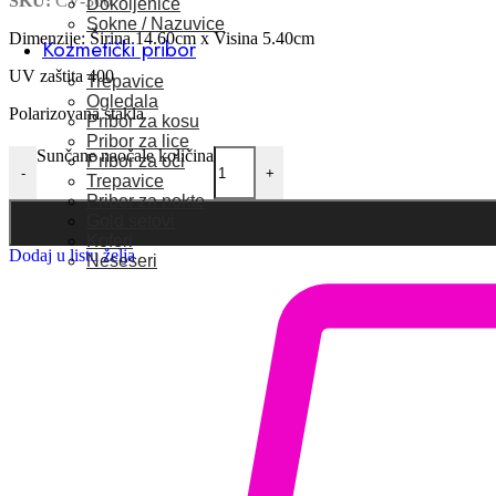
SKU:
CV-366
Dokoljenice
Sokne / Nazuvice
Dimenzije: Širina 14.60cm x Visina 5.40cm
Kozmetički pribor
UV zaštita 400
Trepavice
Ogledala
Polarizovana stakla
Pribor za kosu
Pribor za lice
Sunčane naočale količina
Pribor za oči
-
+
Trepavice
Pribor za nokte
Gold setovi
Koferi
Dodaj u listu želja
Neseseri