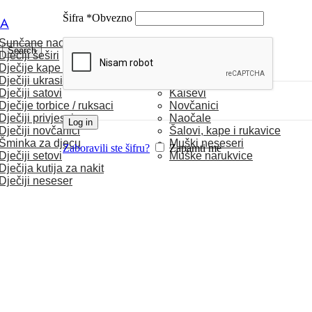
Šifra
*
Obvezno
CA
Sunčane naočale
MUŠKARCI
Search
Dječiji šeširi
Dječije kape / rukavice
Satovi
Dječiji ukrasi za kosu
Torbice
Dječiji satovi
Kaiševi
Dječije torbice / ruksaci
Novčanici
Dječiji privjesci
Naočale
Log in
Dječiji novčanici
Šalovi, kape i rukavice
Šminka za djecu
Muški neseseri
Zaboravili ste šifru?
Zapamti me
Dječiji setovi
Muške narukvice
Dječija kutija za nakit
Dječiji neseser