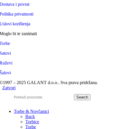
Dostava i povrat
Politika privatnosti
Uslovi korištenja
Moglo bi te zanimati
Torbe
Satovi
Ruževi
Šalovi
©1997 – 2025 GALANT d.o.o.. Sva prava pridržana.
Zatvori
Search
Torbe & Novčanici
Back
Torbice
Torbe