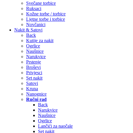
Svečane torbice
Ruksaci
Kožne torbe / torbice
Ljetne torbe i torbice
Novčanici
Nakit & Satovi
Back
Kutije za nakit
Ogrlice
Naušnice
Narukvice
Prstenje
Broševi
Privjesci
Set nakit
Satovi
Kruna
Nanognice
Ručni rad
Back
Narukvice
Naušnice
Ogrlice
Lančići za naočale
Set nakit