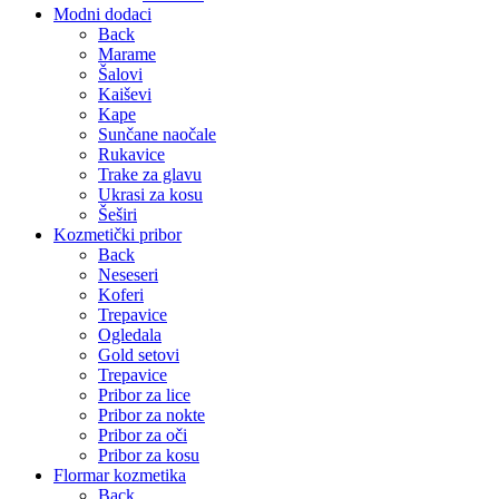
Modni dodaci
Back
Marame
Šalovi
Kaiševi
Kape
Sunčane naočale
Rukavice
Trake za glavu
Ukrasi za kosu
Šeširi
Kozmetički pribor
Back
Neseseri
Koferi
Trepavice
Ogledala
Gold setovi
Trepavice
Pribor za lice
Pribor za nokte
Pribor za oči
Pribor za kosu
Flormar kozmetika
Back