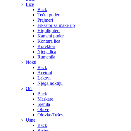
Lice
Back
Tečni puder
Prajmeri
Fiksator za make-up
Highlighteri
Kameni puder
Kontura lica
Korektori
Njega lica
Rumenila
Nokti
Back
Acetoni
Lakovi
Njega noktiju
Oči
Back
Maskare
Sjenila
Obrve
Olovke/Tuševi
Usne
Back
Ruževi