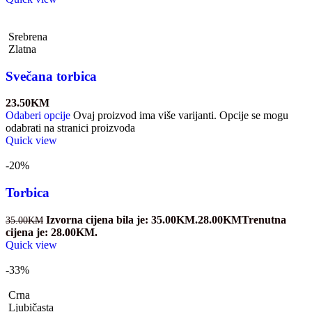
Srebrena
Zlatna
Svečana torbica
23.50
KM
Odaberi opcije
Ovaj proizvod ima više varijanti. Opcije se mogu
odabrati na stranici proizvoda
Quick view
-20%
Torbica
Izvorna cijena bila je: 35.00KM.
28.00
KM
Trenutna
35.00
KM
cijena je: 28.00KM.
Quick view
-33%
Crna
Ljubičasta