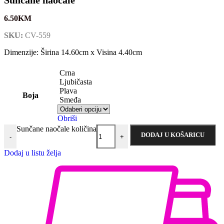
6.50
KM
SKU:
CV-559
Dimenzije: Širina 14.60cm x Visina 4.40cm
Crna
Ljubičasta
Plava
Boja
Smeđa
Obriši
Sunčane naočale količina
DODAJ U KOŠARICU
-
+
Dodaj u listu želja