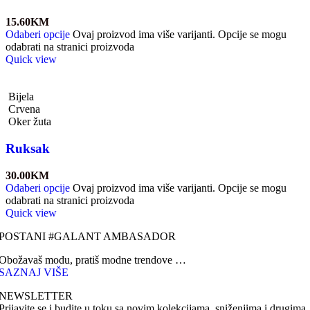
15.60
KM
Odaberi opcije
Ovaj proizvod ima više varijanti. Opcije se mogu
odabrati na stranici proizvoda
Quick view
Bijela
Crvena
Oker žuta
Ruksak
30.00
KM
Odaberi opcije
Ovaj proizvod ima više varijanti. Opcije se mogu
odabrati na stranici proizvoda
Quick view
POSTANI #GALANT AMBASADOR
Obožavaš modu, pratiš modne trendove …
SAZNAJ VIŠE
NEWSLETTER
Prijavite se i budite u toku sa novim kolekcijama, sniženjima i drugima