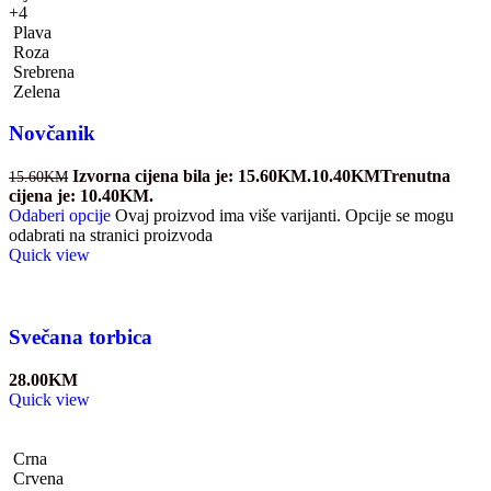
+4
Plava
Roza
Srebrena
Zelena
Novčanik
Izvorna cijena bila je: 15.60KM.
10.40
KM
Trenutna
15.60
KM
cijena je: 10.40KM.
Odaberi opcije
Ovaj proizvod ima više varijanti. Opcije se mogu
odabrati na stranici proizvoda
Quick view
Svečana torbica
28.00
KM
Quick view
Crna
Crvena