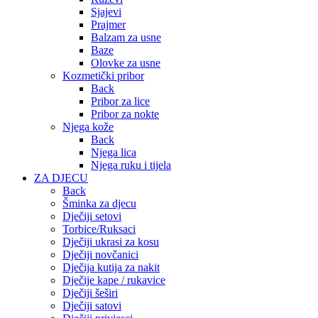
Sjajevi
Prajmer
Balzam za usne
Baze
Olovke za usne
Kozmetički pribor
Back
Pribor za lice
Pribor za nokte
Njega kože
Back
Njega lica
Njega ruku i tijela
ZA DJECU
Back
Šminka za djecu
Dječiji setovi
Torbice/Ruksaci
Dječiji ukrasi za kosu
Dječiji novčanici
Dječija kutija za nakit
Dječije kape / rukavice
Dječiji šeširi
Dječiji satovi