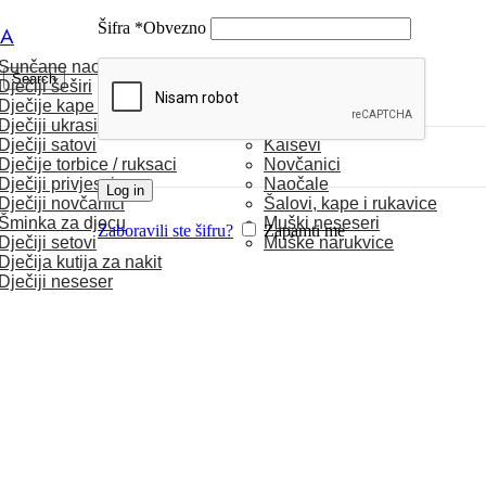
Šifra
*
Obvezno
CA
Sunčane naočale
MUŠKARCI
Search
Dječiji šeširi
Dječije kape / rukavice
Satovi
Dječiji ukrasi za kosu
Torbice
Dječiji satovi
Kaiševi
Dječije torbice / ruksaci
Novčanici
Dječiji privjesci
Naočale
Log in
Dječiji novčanici
Šalovi, kape i rukavice
Šminka za djecu
Muški neseseri
Zaboravili ste šifru?
Zapamti me
Dječiji setovi
Muške narukvice
Dječija kutija za nakit
Dječiji neseser