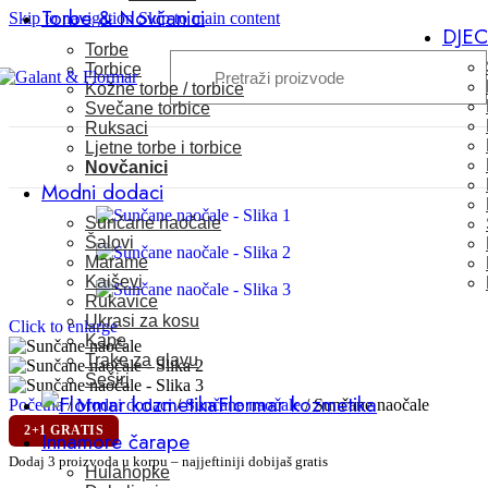
Torbe & Novčanici
Skip to navigation
Skip to main content
DJE
Torbe
Torbice
Kožne torbe / torbice
Svečane torbice
Ruksaci
Ljetne torbe i torbice
Novčanici
Modni dodaci
Sunčane naočale
Šalovi
Marame
Kaiševi
Rukavice
Ukrasi za kosu
Click to enlarge
Kape
Trake za glavu
Šeširi
Flormar kozmetika
Početna
/
Modni dodaci
/
Sunčane naočale
/
Sunčane naočale
2+1 GRATIS
Innamore čarape
Dodaj 3 proizvoda u korpu – najjeftiniji dobijaš gratis
Hulahopke