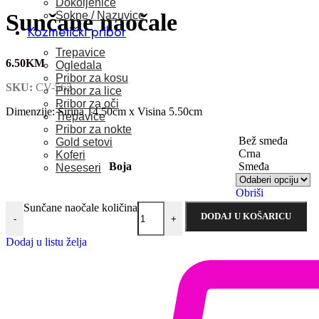
Dokoljenice
Sokne / Nazuvice
Sunčane naočale
Kozmetički pribor
Trepavice
6.50
KM
Ogledala
Pribor za kosu
SKU:
CV-562
Pribor za lice
Pribor za oči
Dimenzije: Širina 14.50cm x Visina 5.50cm
Trepavice
Pribor za nokte
Bež smeđa
Gold setovi
Crna
Koferi
Boja
Smeđa
Neseseri
Obriši
Sunčane naočale količina
DODAJ U KOŠARICU
-
+
Dodaj u listu želja