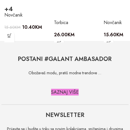
+4
Novčanik
Torbica
Novčanik
10.40
KM
15.60
KM
26.00
KM
15.60
KM
POSTANI #GALANT AMBASADOR
Obožavaš modu, pratiš modne trendove …
SAZNAJ VIŠE
NEWSLETTER
Prijavite se i budite u toku sa novim kolekcijama, sniženjima i drugima