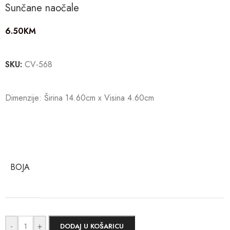
Sunčane naočale
6.50
KM
SKU:
CV-568
Dimenzije: Širina 14.60cm x Visina 4.60cm
BOJA
-
+
DODAJ U KOŠARICU