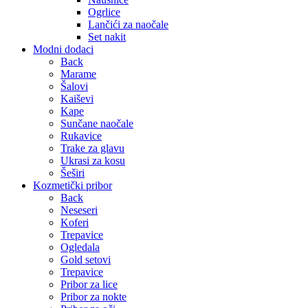
Ogrlice
Lančići za naočale
Set nakit
Modni dodaci
Back
Marame
Šalovi
Kaiševi
Kape
Sunčane naočale
Rukavice
Trake za glavu
Ukrasi za kosu
Šeširi
Kozmetički pribor
Back
Neseseri
Koferi
Trepavice
Ogledala
Gold setovi
Trepavice
Pribor za lice
Pribor za nokte