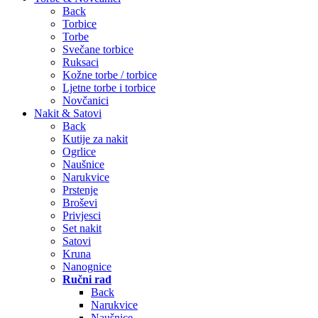
Back
Torbice
Torbe
Svečane torbice
Ruksaci
Kožne torbe / torbice
Ljetne torbe i torbice
Novčanici
Nakit & Satovi
Back
Kutije za nakit
Ogrlice
Naušnice
Narukvice
Prstenje
Broševi
Privjesci
Set nakit
Satovi
Kruna
Nanognice
Ručni rad
Back
Narukvice
Naušnice