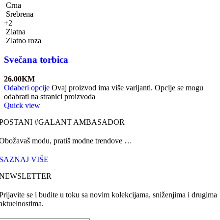
Crna
Srebrena
+2
Zlatna
Zlatno roza
Svečana torbica
26.00
KM
Odaberi opcije
Ovaj proizvod ima više varijanti. Opcije se mogu
odabrati na stranici proizvoda
Quick view
POSTANI #GALANT AMBASADOR
Obožavaš modu, pratiš modne trendove …
SAZNAJ VIŠE
NEWSLETTER
Prijavite se i budite u toku sa novim kolekcijama, sniženjima i drugima
aktuelnostima.