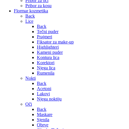
Pribor za oči
Pribor za kosu
Flormar kozmetika
Back
Lice
Back
Tečni puder
Prajmeri
Fiksator za make-up
Highlighteri
Kameni puder
Kontura lica
Korektori
Njega lica
Rumenila
Nokti
Back
Acetoni
Lakovi
Njega noktiju
Oči
Back
Maskare
Sjenila
Obrve