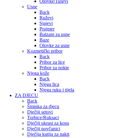
Olovke/Tuševi
Usne
Back
Ruževi
Sjajevi
Prajmer
Balzam za usne
Baze
Olovke za usne
Kozmetički pribor
Back
Pribor za lice
Pribor za nokte
Njega kože
Back
Njega lica
Njega ruku i tijela
ZA DJECU
Back
Šminka za djecu
Dječiji setovi
Torbice/Ruksaci
Dječiji ukrasi za kosu
Dječiji novčanici
Dječija kutija za nakit