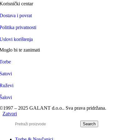
Korisnički centar
Dostava i povrat
Politika privatnosti
Uslovi korištenja
Moglo bi te zanimati
Torbe
Satovi
Ruževi
Šalovi
©1997 – 2025 GALANT d.o.o.. Sva prava pridržana.
Zatvori
Search
Torbe & Novčanici