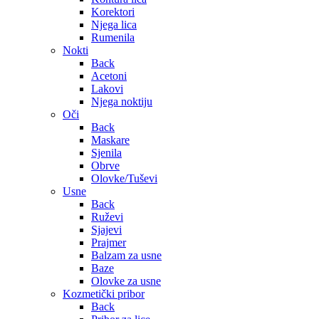
Korektori
Njega lica
Rumenila
Nokti
Back
Acetoni
Lakovi
Njega noktiju
Oči
Back
Maskare
Sjenila
Obrve
Olovke/Tuševi
Usne
Back
Ruževi
Sjajevi
Prajmer
Balzam za usne
Baze
Olovke za usne
Kozmetički pribor
Back