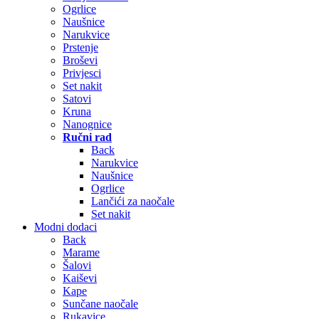
Ogrlice
Naušnice
Narukvice
Prstenje
Broševi
Privjesci
Set nakit
Satovi
Kruna
Nanognice
Ručni rad
Back
Narukvice
Naušnice
Ogrlice
Lančići za naočale
Set nakit
Modni dodaci
Back
Marame
Šalovi
Kaiševi
Kape
Sunčane naočale
Rukavice