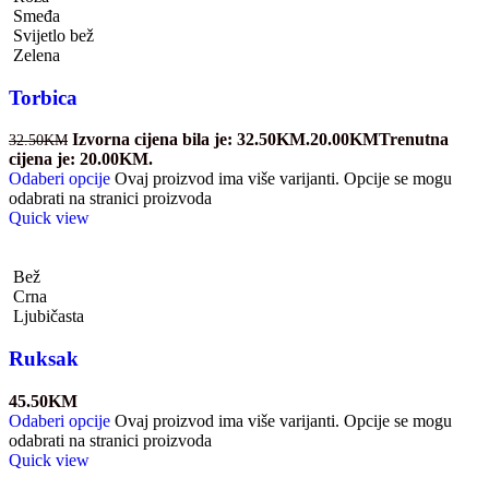
Smeđa
Svijetlo bež
Zelena
Torbica
Izvorna cijena bila je: 32.50KM.
20.00
KM
Trenutna
32.50
KM
cijena je: 20.00KM.
Odaberi opcije
Ovaj proizvod ima više varijanti. Opcije se mogu
odabrati na stranici proizvoda
Quick view
Bež
Crna
Ljubičasta
Ruksak
45.50
KM
Odaberi opcije
Ovaj proizvod ima više varijanti. Opcije se mogu
odabrati na stranici proizvoda
Quick view