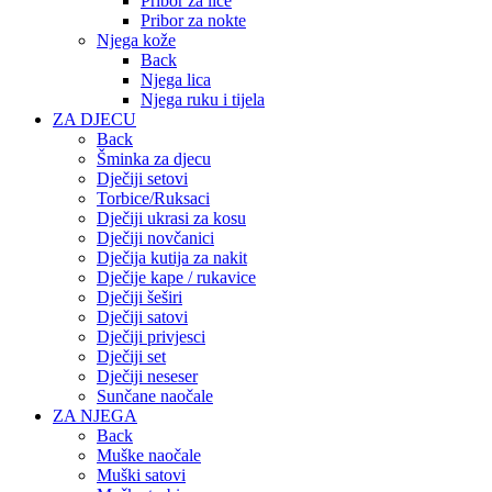
Pribor za lice
Pribor za nokte
Njega kože
Back
Njega lica
Njega ruku i tijela
ZA DJECU
Back
Šminka za djecu
Dječiji setovi
Torbice/Ruksaci
Dječiji ukrasi za kosu
Dječiji novčanici
Dječija kutija za nakit
Dječije kape / rukavice
Dječiji šeširi
Dječiji satovi
Dječiji privjesci
Dječiji set
Dječiji neseser
Sunčane naočale
ZA NJEGA
Back
Muške naočale
Muški satovi