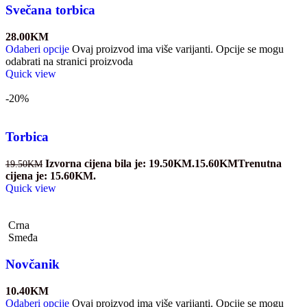
Svečana torbica
28.00
KM
Odaberi opcije
Ovaj proizvod ima više varijanti. Opcije se mogu
odabrati na stranici proizvoda
Quick view
-20%
Torbica
Izvorna cijena bila je: 19.50KM.
15.60
KM
Trenutna
19.50
KM
cijena je: 15.60KM.
Quick view
Crna
Smeđa
Novčanik
10.40
KM
Odaberi opcije
Ovaj proizvod ima više varijanti. Opcije se mogu