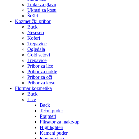
Trake za glavu
Ukrasi za kosu
Šeširi
Kozmetički pribor
Back
Neseseri
Koferi
Trepavice
Ogledala
Gold setovi
Trepavice
Pribor za lice
Pribor za nokte
Pribor za oči
Pribor za kosu
Flormar kozmetika
Back
Lice
Back
Tečni puder
Prajmeri
Fiksator za make-up
Highlighteri
Kameni puder
Kontura lica