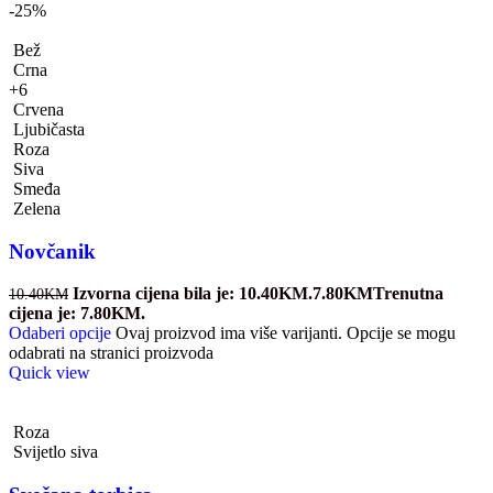
-25%
Bež
Crna
+6
Crvena
Ljubičasta
Roza
Siva
Smeđa
Zelena
Novčanik
Izvorna cijena bila je: 10.40KM.
7.80
KM
Trenutna
10.40
KM
cijena je: 7.80KM.
Odaberi opcije
Ovaj proizvod ima više varijanti. Opcije se mogu
odabrati na stranici proizvoda
Quick view
Roza
Svijetlo siva