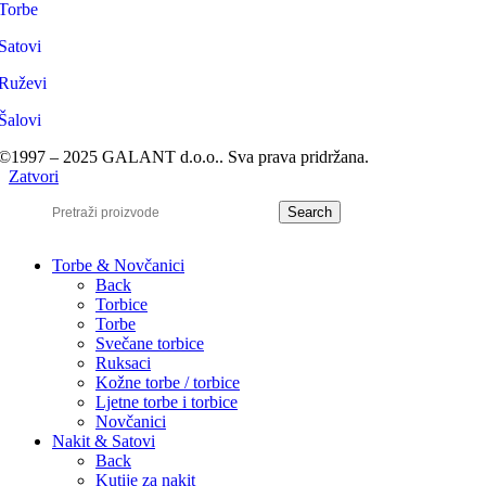
Torbe
Satovi
Ruževi
Šalovi
©1997 – 2025 GALANT d.o.o.. Sva prava pridržana.
Zatvori
Search
Torbe & Novčanici
Back
Torbice
Torbe
Svečane torbice
Ruksaci
Kožne torbe / torbice
Ljetne torbe i torbice
Novčanici
Nakit & Satovi
Back
Kutije za nakit