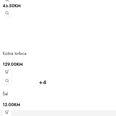
45.50
KM
Kožna torbica
129.00
KM
+4
Šal
12.00
KM