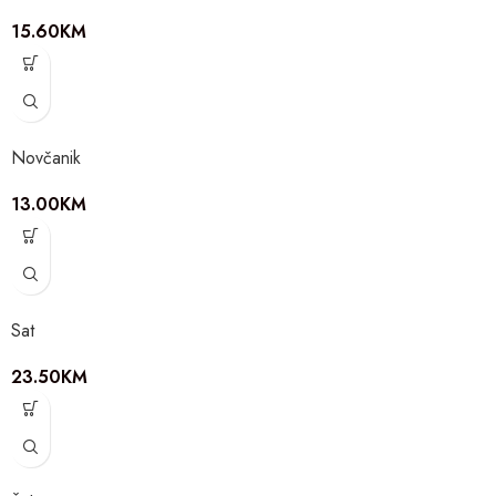
15.60
KM
Novčanik
13.00
KM
Sat
23.50
KM