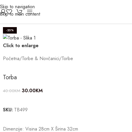
Skip to navigation
Skip to main content
-25%
Click to enlarge
Početna
/
Torbe & Novčanici
/
Torbe
Torba
30.00
KM
40.00
KM
SKU:
TB499
Dimenzije: Visina 28cm X Širina 32cm