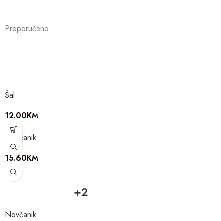
Preporučeno
Šal
12.00
KM
Novčanik
15.60
KM
+2
Novčanik