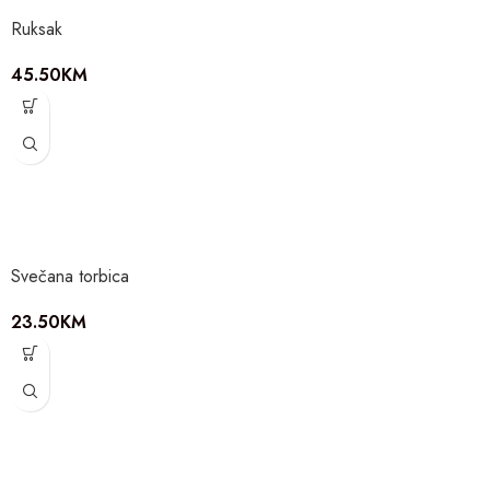
Ruksak
45.50
KM
Svečana torbica
23.50
KM