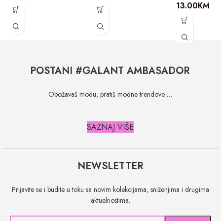
13.00
KM
POSTANI #GALANT AMBASADOR
Obožavaš modu, pratiš modne trendove …
SAZNAJ VIŠE
NEWSLETTER
Prijavite se i budite u toku sa novim kolekcijama, sniženjima i drugima
aktuelnostima.