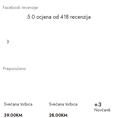
Facebook recenzije
5.0 ocjena od 418 recenzija
Preporučeno
+3
Svečana torbica
Svečana torbica
Novčanik
39.00
KM
28.00
KM