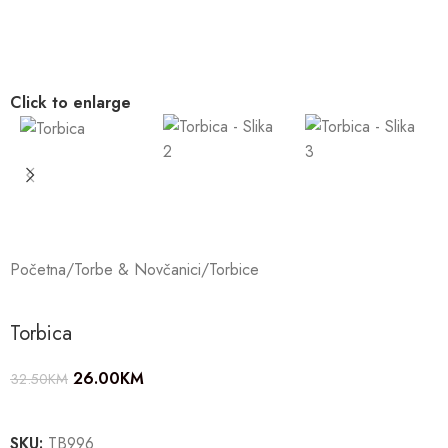
Click to enlarge
Početna
/
Torbe & Novčanici
/
Torbice
Torbica
26.00
KM
32.50
KM
SKU:
TB996