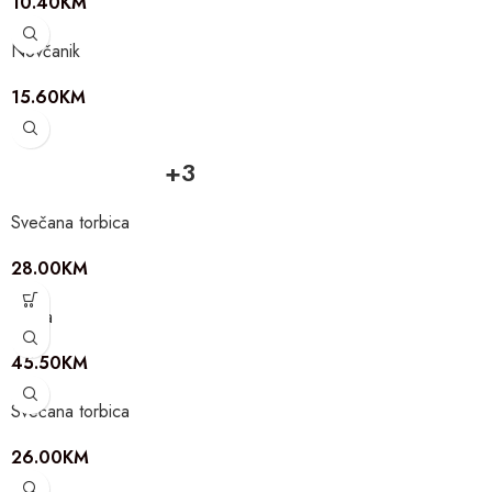
10.40
KM
Novčanik
15.60
KM
+3
Svečana torbica
28.00
KM
Torba
45.50
KM
Svečana torbica
26.00
KM