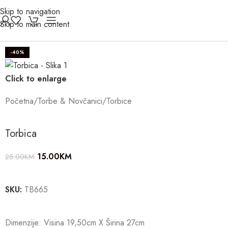
Skip to navigation
Skip to main content
-40%
Click to enlarge
Početna
/
Torbe & Novčanici
/
Torbice
Torbica
15.00
KM
25.00
KM
SKU:
TB665
Dimenzije: Visina 19,50cm X Širina 27cm