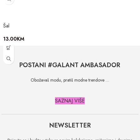
Šal
13.00
KM
POSTANI #GALANT AMBASADOR
Obožavaš modu, pratiš modne trendove …
SAZNAJ VIŠE
NEWSLETTER