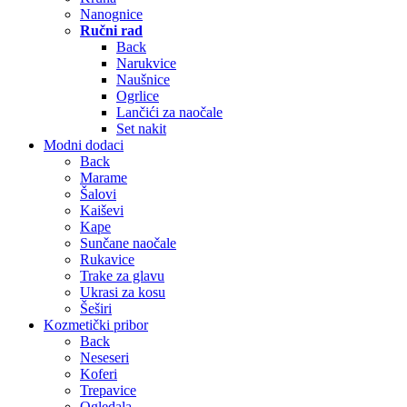
Nanognice
Ručni rad
Back
Narukvice
Naušnice
Ogrlice
Lančići za naočale
Set nakit
Modni dodaci
Back
Marame
Šalovi
Kaiševi
Kape
Sunčane naočale
Rukavice
Trake za glavu
Ukrasi za kosu
Šeširi
Kozmetički pribor
Back
Neseseri
Koferi
Trepavice
Ogledala