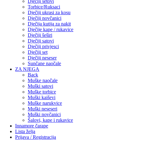
Dječiji setovi
Torbice/Ruksaci
Dječiji ukrasi za kosu
Dječiji novčanici
Dječija kutija za nakit
Dječije kape / rukavice
Dječiji šeširi
Dječiji satovi
Dječiji privjesci
Dječiji set
Dječiji neseser
Sunčane naočale
ZA NJEGA
Back
Muške naočale
Muški satovi
Muške torbice
Muški kaiševi
Muške narukvice
Muški neseseri
Muški novčanici
Šalovi, kape i rukavice
Innamore čarape
Lista želja
Prijava / Registracija