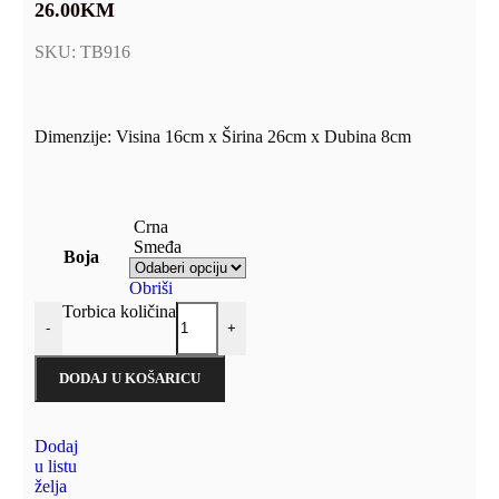
26.00
KM
SKU:
TB916
Dimenzije: Visina 16cm x Širina 26cm x Dubina 8cm
Crna
Smeđa
Boja
Obriši
Torbica količina
-
+
DODAJ U KOŠARICU
Dodaj
u listu
želja