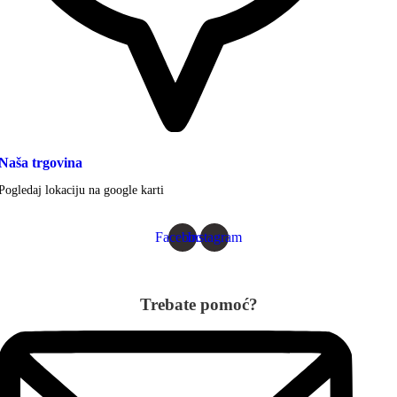
Naša trgovina
Pogledaj lokaciju na google karti
Facebook
Instagram
Trebate pomoć?