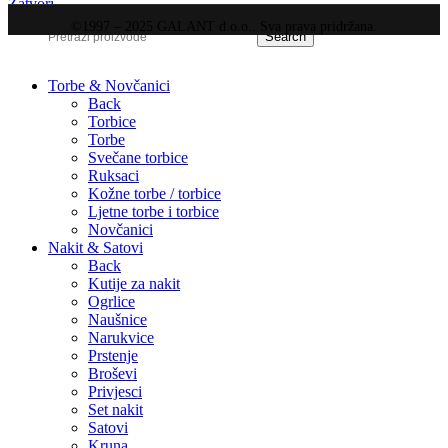
Zatvori
©1997 – 2025 GALANT d.o.o.. Sva prava pridržana.
Search
Torbe & Novčanici
Back
Torbice
Torbe
Svečane torbice
Ruksaci
Kožne torbe / torbice
Ljetne torbe i torbice
Novčanici
Nakit & Satovi
Back
Kutije za nakit
Ogrlice
Naušnice
Narukvice
Prstenje
Broševi
Privjesci
Set nakit
Satovi
Kruna