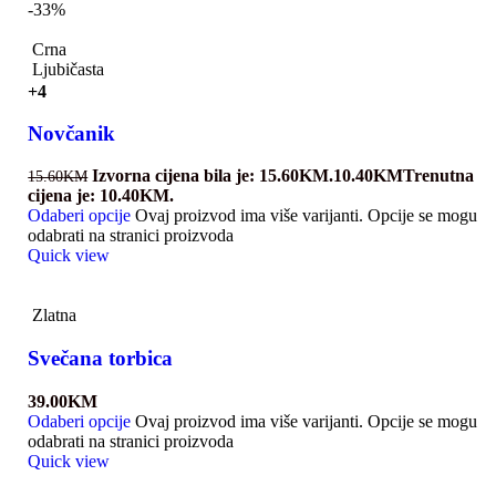
-33%
Crna
Ljubičasta
+4
Novčanik
Izvorna cijena bila je: 15.60KM.
10.40
KM
Trenutna
15.60
KM
cijena je: 10.40KM.
Odaberi opcije
Ovaj proizvod ima više varijanti. Opcije se mogu
odabrati na stranici proizvoda
Quick view
Zlatna
Svečana torbica
39.00
KM
Odaberi opcije
Ovaj proizvod ima više varijanti. Opcije se mogu
odabrati na stranici proizvoda
Quick view