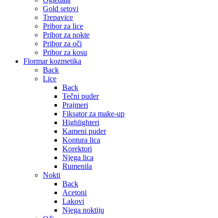
Gold setovi
Trepavice
Pribor za lice
Pribor za nokte
Pribor za oči
Pribor za kosu
Flormar kozmetika
Back
Lice
Back
Tečni puder
Prajmeri
Fiksator za make-up
Highlighteri
Kameni puder
Kontura lica
Korektori
Njega lica
Rumenila
Nokti
Back
Acetoni
Lakovi
Njega noktiju