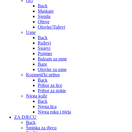
Oči
Back
Maskare
Sjenila
Obrve
Olovke/Tuševi
Usne
Back
Ruževi
Sjajevi
Prajmer
Balzam za usne
Baze
Olovke za usne
Kozmetički pribor
Back
Pribor za lice
Pribor za nokte
Njega kože
Back
Njega lica
Njega ruku i tijela
ZA DJECU
Back
Šminka za djecu