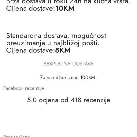
Brza dostava u roku 24h na kućna vrata.
Cijena dostave:
10KM
Standardna dostava, mogućnost
preuzimanja u najbližoj pošti.
Cijena dostave:
8KM
BESPLATNA DOSTAVA
Za narudžbe iznad 100KM.
Facebook recenzije
5.0 ocjena od 418 recenzija