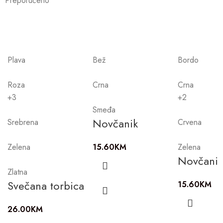
Preporučeno
Plava
Bež
Bordo
Roza
Crna
Crna
+3
+2
Smeđa
Novčanik
Srebrena
Crvena
Zelena
15.60
KM
Zelena
Novčani
Zlatna
Svečana torbica
15.60
KM
26.00
KM