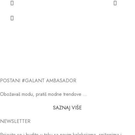
POSTANI #GALANT AMBASADOR
Obožavaš modu, pratiš modne trendove …
SAZNAJ VIŠE
NEWSLETTER
Prijavite se i budite u toku sa novim kolekcijama, sniženjima i